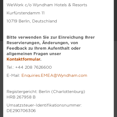
WeWork c/o Wyndham Hotels & Resorts
SONDERPREISE
Kurfürstendamm 11
10719 Berlin, Deutschland
SUCHE
Bitte verwenden Sie zur Einreichung Ihrer
Reservierungen, Änderungen, von
Feedback zu Ihrem Aufenthalt oder
allgemeinen Fragen unser
Kontaktformular
.
Tel.: +44 208 7626600
E-Mail:
Enquiries.EMEA@Wyndham.com
Sparmöglichkeiten, die Sie
Registergericht: Berlin (Charlottenburg)
sich nicht entgehen lassen
HRB 267958 B
dürfen
Umsatzsteuer-Identifikationsnummer:
DE290706306