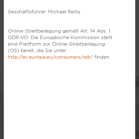
Sehen Sie sich alle Angebote und
Firmenermäßigungen an.
Geschäftsführer: Michael Reilly
Online-Streitbeilegung gemäß Art. 14 Abs. 1
ODR-VO: Die Europäische Kommission stellt
MEHR INFORMATIONEN
eine Plattform zur Online-Streitbeilegung
(OS) bereit, die Sie unter
http://ec.europa.eu/consumers/odr/
finden.
Entdecken Sie Hawthorn
Suites by Wyndham
Hawthorn Suites by Wyndham bieten alles, was Sie
für längere Aufenthalte benötigen. Unsere