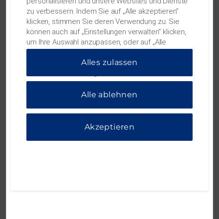
personalisieren und unsere Websites und Dienste
Karte bis zu 30.000 Bonuspunkte – genug für bis
zu verbessern. Indem Sie auf „Alle akzeptieren“
zu vier kostenlose Übernachtungen.
klicken, stimmen Sie deren Verwendung zu. Sie
Siehe Allgemeine Geschäftsbedingungen für
können auch auf „Einstellungen verwalten“ klicken,
Einzelheiten.
um Ihre Auswahl anzupassen, oder auf „Alle
ablehnen“, um nur wichtige Cookies zuzulassen.
Alles zulassen
Weitere Informationen finden Sie in unserer
MEHR INFORMATIONEN
Datenschutzerklärung
.
Alle ablehnen
Akzeptieren