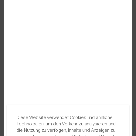
In über 8.400 unserer Wyndham-Rewards-Hotels
weltweit erhalten Sie einen Rabatt auf unseren
besten verfügbaren Preis. Gilt nicht für Hotels der
Marke La Quinta by Wyndham.
ANGEBOTE ANZEIGEN
Sammeln Sie Punkte für bis zu
vier kostenlose
Übernachtungen.
Diese Website verwendet Cookies und ähnliche
Technologien, um den Verkehr zu analysieren und
die Nutzung zu verfolgen, Inhalte und Anzeigen zu
Sammeln Sie mit der Wyndham Rewards® Visa®-