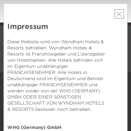
Wyndham Rewards
×
View
Wyndham Hotel Group
Free - On Google Play
Impressum
DER SOMMER DER BELOHNUNGEN
: Sichern Sie sich bis zu 2
ls
KOSTENLOSE Übernachtungen in mehr als tausend Wyndham-Hotels
K
weltweit.
Mehr erfahren
Diese Website wird von Wyndham Hotels &
KONTO
BUCH
Resorts betrieben. Wyndham Hotels &
Resorts ist Franchisegeber und Lizenzgeber
von Hotelmarken. Alle Hotels befinden sich
im Eigentum unabhängiger
FRANCHISENEHMER. Alle Hotels in
Deutschland sind im Eigentum und Betrieb
unabhängiger FRANCHISENEHMER und
werden weder von der WHG (GERMANY)
GMBH ODER EINER SONSTIGEN
CHECK-IN
CHECK-OUT
GESELLSCHAFT VON WYNDHAM HOTELS
MON, 10 AUG 2026
TUE, 11 AUG 2026
& RESORTS besessen noch betrieben.
1
ZIMMER
,
1
GAST
WHG (Germany) GmbH