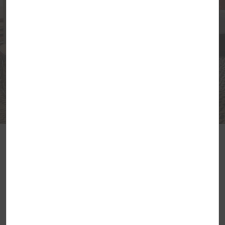
komfortablen Suiten bieten alles Notwendige, zum
Beispiel kostenloses WLAN, gut ausgestattete
Küchen und zusätzlichen Platz zum Entspannen.
Fühlen Sie sich wie zu Hause dank hauseigenen
Fitness-Centern, Wäscherei und einem warmen
Frühstück, das jeden Morgen serviert wird.
UNSERE STANDORTE ANZEIGEN
Sparangebote für Mitglieder
von Wyndham Rewards