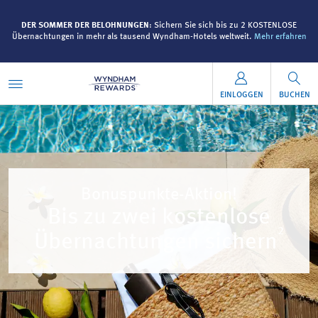
DER SOMMER DER BELOHNUNGEN
: Sichern Sie sich bis zu 2 KOSTENLOSE
en
Übernachtungen in mehr als tausend Wyndham-Hotels weltweit.
Mehr erfahren
Ü
EINLOGGEN
BUCHEN
Bonuspunkte-Aktion!
Bis zu zwei kostenlose
2
Übernachtungen sichern