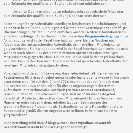
zum Zeitpunkt der qualifizierten Buchung Kreditkarteninhaber sein.
· Um einen Debitkartenbonus zu erhalten, müssen registrierte Mitglieder
zum Zeitpunkt der qualifizierten Buchung Debitkarteninhaber sein.
Anrechnungsfähige Aufenthalte unterliegen bestimmten Einschränkungen und
beinhalten keine Online-Buchungen bei Dritten oder kostenlose oder ermäßigte
Übernachtungen, die mit Punkten erworben wurden. Weitere Informationen zu
anrechnungsfähigen Aufenthalten finden Sie in den
Programmbedingungen
. Ein
Aktionsbonus wird in der Regel innerhalb von zwei bis vier Wochen nach
Abschluss des entsprechenden Aufenthalts dem jeweiligen Mitgliedskonto
gutgeschrieben. Ein Kartenbonus wird in der Regel innerhalb von sechs bis acht
Wochen nach Abschluss des entsprechenden Aufenthalts dem jeweiligen
Mitgliedskonto gutgeschrieben. Ein Insider-Bonus wird in der Regel innerhalb
von zwei bis vier Wochen nach Abschluss des entsprechenden Aufenthalts dem
jeweiligen Mitgliedskonto gutgeschrieben.
Vorsorglich wird darauf hingewiesen, dass jeder Aufenthalt, der (a) vor der
Registrierung für dieses Angebot gebucht oder (ganz oder teilweise) in Anspruch
genommen wird, (b) vor dem 2. Juni 2026 beginnt und/oder (c) nach dem
30. September 2026 endet, nicht für dieses Angebot angerechnet wird.
Aufenthalte in teilnehmenden Hotelanlagen von Caesars Entertainment,
Ferienclub-Resorts und Ferienwohnungen sind nicht für dieses Angebot
berechtigt. Mitglieder, die sich in ihrem Mitgliedsprofil für das Sammeln von
Flugmeilen entschieden haben, erhalten laut den Bedingungen des
Wyndham Rewards-Programms als Basisprämienvorteile Flugmeilen und alle
Bonuspunkte gemäß diesem Angebot werden ihnen in Form von Punkten
gutgeschrieben.
Zur Klarstellung wird darauf hingewiesen, dass Wyndham Rewards®-
Geschäftskonten nicht für dieses Angebot berechtigt.