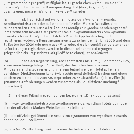
„Programmbedingungen“) verfügbar ist, zugeschrieben wurde. Um sich für
dieses Wyndham Rewards-Bonuspunktangebot (das „Angebot“) zu
qualifizieren, müssen Wyndham Rewards-Mitglieder:
(a) sich zunächst auf wyndhamhotels.com/wyndham-rewards,
wyndhamhotels.com oder auf einer der offiziellen Marken-Websites einer
teilnehmenden Hotelkette oder über den Menüpunkt „Meine Sonderangebote“
ihres Wyndham Rewards-Mitgliedskontos auf wyndhamhotels.com/wyndham-
rewards oder in der Wyndham Hotels & Resorts App für das Angebot
registrieren, wobei die Registrierung jeweils zwischen dem 2. Juni 2026 und dem
3. September 2026 erfolgen muss (Mitglieder, die sich gemäß der vorstehenden
Anforderungen registrieren, werden in diesen Teilnahmebedingungen
gelegentlich als „
registriertes Mitglied
“ bezeichnet),
anschließend
(b) nach der Registrierung, aber spätestens bis zum 3. September 2026,
einen anrechnungsfähigen Aufenthalt, der die unten beschriebene
Mindestaufenthaltsdauer erfüllt, in einem teilnehmenden Hotel auf einem
beliebigen Direktbuchungskanal (wie nachfolgend definiert) buchen und einen
solchen Aufenthalt bis zum 30. September 2026 abschließen (die in Ziffer (b)
genannten Anforderungen werden zusammen als „
qualifizierte Buchung
“
bezeichnet).
Im Sinne dieser Teilnahmebedingungen bezeichnet „Direktbuchungskanal“:
(i) www.wyndhamhotels.com/wyndham-rewards, wyndhamhotels.com oder
eine der offiziellen Marken-Websites der Hotelketten
(ii) die offizielle gebührenfreie Reservierungsnummer von Wyndham Rewards
oder einer der Hotelketten
(iii) die Vor-Ort-Buchung direkt in einem der teilnehmenden Hotels oder