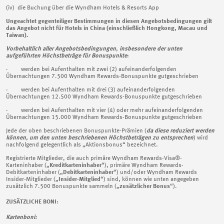
(iv) die Buchung über die Wyndham Hotels & Resorts App
Ungeachtet gegenteiliger Bestimmungen in diesen Angebotsbedingungen gilt
das Angebot nicht für Hotels in China (einschließlich Hongkong, Macau und
Taiwan).
Vorbehaltlich aller Angebotsbedingungen
,
insbesondere der unten
aufgeführten Höchstbeträge für Bonuspunkte
:
· werden bei Aufenthalten mit zwei (2) aufeinanderfolgenden
Übernachtungen 7.500 Wyndham Rewards-Bonuspunkte gutgeschrieben
· werden bei Aufenthalten mit drei (3) aufeinanderfolgenden
Übernachtungen 12.500 Wyndham Rewards-Bonuspunkte gutgeschrieben
· werden bei Aufenthalten mit vier (4) oder mehr aufeinanderfolgenden
Übernachtungen 15.000 Wyndham Rewards-Bonuspunkte gutgeschrieben
Jede der oben beschriebenen Bonuspunkte-Prämien (
da diese reduziert werden
können, um den unten beschriebenen Höchstbeträgen zu entsprechen
) wird
nachfolgend gelegentlich als „Aktionsbonus“ bezeichnet.
Registrierte Mitglieder, die auch primäre Wyndham Rewards-Visa®-
Karteninhaber („
Kreditkarteninhaber
“), primäre Wyndham Rewards-
Debitkarteninhaber („
Debitkarteninhaber
“) und/oder Wyndham Rewards
Insider-Mitglieder („
Insider-Mitglied
“) sind, können wie unten angegeben
zusätzlich 7.500 Bonuspunkte sammeln („
zusätzlicher Bonus
“).
ZUSÄTZLICHE BONI
:
Kartenboni: