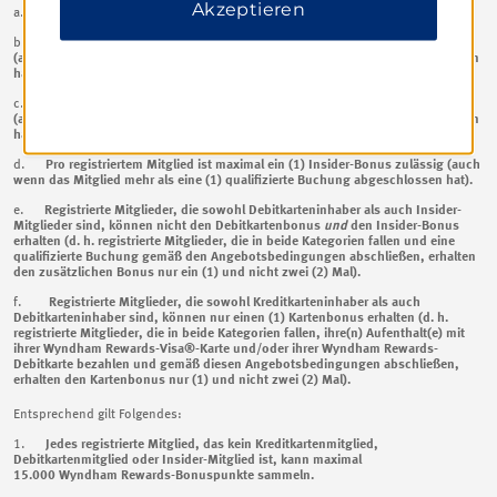
Akzeptieren
a.
Der maximale Aktionsbonus beträgt 15.000 Punkte.
b.
Pro registriertem Mitglied ist maximal ein (1) Kreditkartenbonus zulässig
(auch wenn das Mitglied mehr als eine (1) qualifizierte Buchung abgeschlossen
hat).
c.
Pro registriertem Mitglied ist maximal ein (1) Debitkartenbonus erlaubt
(auch wenn das Mitglied mehr als eine (1) qualifizierte Buchung abgeschlossen
hat).
d.
Pro registriertem Mitglied ist maximal ein (1) Insider-Bonus zulässig (auch
wenn das Mitglied mehr als eine (1) qualifizierte Buchung abgeschlossen hat).
e.
Registrierte Mitglieder, die sowohl Debitkarteninhaber als auch Insider-
Mitglieder sind, können nicht den Debitkartenbonus
und
den Insider-Bonus
erhalten (d. h. registrierte Mitglieder, die in beide Kategorien fallen und eine
qualifizierte Buchung gemäß den Angebotsbedingungen abschließen, erhalten
den zusätzlichen Bonus nur ein (1) und nicht zwei (2) Mal).
f.
Registrierte Mitglieder, die sowohl Kreditkarteninhaber als auch
Debitkarteninhaber sind, können nur einen (1) Kartenbonus erhalten (d. h.
registrierte Mitglieder, die in beide Kategorien fallen, ihre(n) Aufenthalt(e) mit
ihrer Wyndham Rewards-Visa®-Karte und/oder ihrer Wyndham Rewards-
Debitkarte bezahlen und gemäß diesen Angebotsbedingungen abschließen,
erhalten den Kartenbonus nur (1) und nicht zwei (2) Mal).
Entsprechend gilt Folgendes:
1.
Jedes registrierte Mitglied, das kein Kreditkartenmitglied,
Debitkartenmitglied oder Insider-Mitglied ist, kann maximal
15.000 Wyndham Rewards-Bonuspunkte sammeln.