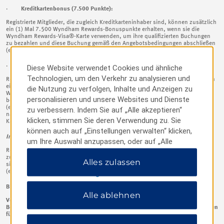
·
Kreditkartenbonus (7.500 Punkte):
Registrierte Mitglieder, die zugleich Kreditkarteninhaber sind, können zusätzlich
ein (1) Mal 7.500 Wyndham Rewards-Bonuspunkte erhalten, wenn sie die
Wyndham Rewards-Visa®-Karte verwenden, um ihre qualifizierten Buchungen
zu bezahlen und diese Buchung gemäß den Angebotsbedingungen abschließen
(ein „
Kreditkartenbonus
“).
·
Debitkartenbonus (7.500 Punkte):
Diese Website verwendet Cookies und ähnliche
Technologien, um den Verkehr zu analysieren und
Registrierte Mitglieder, die zugleich Debitkarteninhaber sind, können zusätzlich
ein (1) Mal 7.500 Wyndham Rewards-Bonuspunkte erhalten, wenn sie die
die Nutzung zu verfolgen, Inhalte und Anzeigen zu
Wyndham Rewards-Debitkarte verwenden, um ihre qualifizierte Buchung zu
personalisieren und unsere Websites und Dienste
bezahlen und diese Buchung gemäß den Angebotsbedingungen abschließen
(ein „
Debitkartenbonus“
; Debitkartenbonus und Kreditkartenbonus werden
zu verbessern. Indem Sie auf „Alle akzeptieren“
nachfolgend gelegentlich zusammen als „
Kartenboni
“ sowie einzeln als „
klicken, stimmen Sie deren Verwendung zu. Sie
Kartenbonus“ bezeichnet).
können auch auf „Einstellungen verwalten“ klicken,
Insider-Bonus
(7.500 Punkte):
um Ihre Auswahl anzupassen, oder auf „Alle
ablehnen“, um nur wichtige Cookies zuzulassen.
Registrierte Mitglieder, die zugleich Insider-Mitglieder sind,
[KB1] können
zusätzlich ein (1) Mal 7.500 Wyndham Rewards-Bonuspunkte erhalten, wenn
Alles zulassen
Weitere Informationen finden Sie in unserer
sie eine qualifizierte Buchung gemäß den Angebotsbedingungen abschließen
Datenschutzerklärung
.
(ein „
Insider-Bonus
“).
BESCHRÄNKUNGEN DER BONI
:
Alle ablehnen
Vorsorglich wird darauf hingewiesen, dass ungeachtet gegenteiliger
Bestimmungen in diesen Angebotsbedingungen die folgenden Beschränkungen
für Boni im Rahmen dieses Angebots gelten: