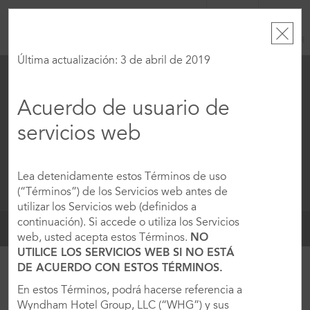
CUENTA
RESERVAR
Última actualización: 3 de abril de 2019
SÁB, 08 AGO 2026
DOM, 09 AGO 2026
Cambiar fechas
1
HABITACIÓN
,
1
HUÉSPED
|
Currency
Acuerdo de usuario de
Ouro Minas Hotel Belo
servicios web
Horizonte, Dolce by Wyndham
Este hotel no está disponible en las fechas seleccionadas.
Modifica
Lea detenidamente estos Términos de uso
las fechas
o
encuentra hoteles cercanos.
(“Términos”) de los Servicios web antes de
utilizar los Servicios web (definidos a
continuación). Si accede o utiliza los Servicios
MENÚ
EVENTOS
web, usted acepta estos Términos.
NO
UTILICE LOS SERVICIOS WEB SI NO ESTÁ
DE ACUERDO CON ESTOS TÉRMINOS.
SOLICITAR INFORMACIÓN
En estos Términos, podrá hacerse referencia a
Wyndham Hotel Group, LLC (“WHG”) y sus