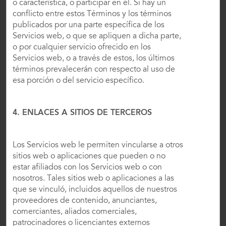
HOTELS BY WYNDHAM
o característica, o participar en él. Si hay un
conflicto entre estos Términos y los términos
publicados por una parte específica de los
Servicios web, o que se apliquen a dicha parte,
ALQUILERES VACACIONALES, COMPLEJOS
o por cualquier servicio ofrecido en los
TURÍSTICOS Y CONDOMINIOS
Servicios web, o a través de estos, los últimos
términos prevalecerán con respecto al uso de
esa porción o del servicio específico.
CAESARS REWARDS
4. ENLACES A SITIOS DE TERCEROS
Los Servicios web le permiten vincularse a otros
sitios web o aplicaciones que pueden o no
estar afiliados con los Servicios web o con
nosotros. Tales sitios web o aplicaciones a las
que se vinculó, incluidos aquellos de nuestros
proveedores de contenido, anunciantes,
comerciantes, aliados comerciales,
patrocinadores o licenciantes externos