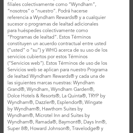
CANTIDAD TOTAL DE
CANTIDAD TOTAL DE SALONES
filiales colectivamente como “Wyndham”,
HABITACIONES
PARA EVENTOS
“nosotros” o “nuestro”. Podrá hacerse
341
19
referencia a Wyndham Rewards® y a cualquier
CONTÁCTANOS
DISTANCIA DESDE EL
sucesor o programas de lealtad adicionales
AEROPUERTO
#
para huéspedes colectivamente como
A 5 kilómetros del
“Programas de lealtad”. Estos Términos
Aeropuerto Belo
constituyen un acuerdo contractual entre usted
Horizonte/Pampulha
(“usted” o “su”) y WHG acerca de su uso de los
Carlos Drummond de
servicios cubiertos por estos Términos
Andrade (PLU)
(“Servicios web”). Estos Términos de uso de los
Servicios web se aplican para nuestro Programa
de lealtad Wyndham Rewards® y cada una de
AMENIDADES DESTACADAS
las siguientes marcas nuestras: Wyndham
Salón De Baile
Instalación Para Banquetes
Grand®, Wyndham, Wyndham Garden®,
Dolce Hotels & Resorts®, La Quinta®, TRYP by
Salas De Conferencias Y
Centro De Convenciones
Reuniones
Wyndham®, Dazzler®, Esplendor®, Wingate
by Wyndham®, Hawthorn Suites by
Servicios De Asistencia
Business Center
Wyndham®, Microtel Inn and Suites by
Para Reuniones
Wyndham®, Ramada®, Baymont®, Days Inn®,
Servicios De Organización
WiFi Gratis
Super 8®, Howard Johnson®, Travelodge® y
De Eventos