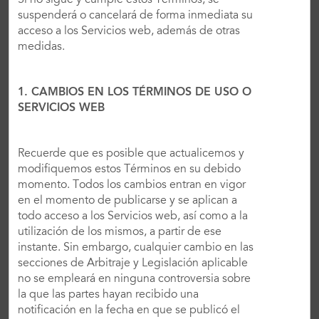
Si no sigue y cumple estos Términos, se
600 invitados para banquetes. Encontrarás todo
suspenderá o cancelará de forma inmediata su
lo que necesitas para un evento impecable aquí
acceso a los Servicios web, además de otras
mismo: la tecnología más reciente, WiFi gratis,
medidas.
opciones variadas de catering y muebles
modernos que se pueden ajustar a la ocasión.
Nuestro equipo especializado de planificadores
1. CAMBIOS EN LOS TÉRMINOS DE USO O
de eventos coordinará cuidadosamente todos los
SERVICIOS WEB
detalles de producción, de manera que puedas
concentrarte en disfrutar la ocasión en cuestión.
Recuerde que es posible que actualicemos y
modifiquemos estos Términos en su debido
momento. Todos los cambios entran en vigor
en el momento de publicarse y se aplican a
todo acceso a los Servicios web, así como a la
utilización de los mismos, a partir de ese
instante. Sin embargo, cualquier cambio en las
secciones de Arbitraje y Legislación aplicable
no se empleará en ninguna controversia sobre
la que las partes hayan recibido una
notificación en la fecha en que se publicó el