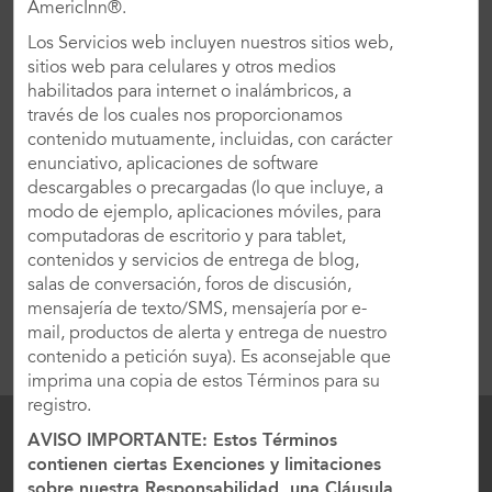
AmericInn®.
Catering
Restaurante Y Bar
Los Servicios web incluyen nuestros sitios web,
Cafetería
Desayuno Gratis
sitios web para celulares y otros medios
habilitados para internet o inalámbricos, a
Piscina Cubierta
Salón De Belleza/barbería
través de los cuales nos proporcionamos
Climatizada
contenido mutuamente, incluidas, con carácter
Hidromasaje
Sala De Juegos
enunciativo, aplicaciones de software
descargables o precargadas (lo que incluye, a
Área De Juegos Para
Tienda De Conveniencia
Niños
modo de ejemplo, aplicaciones móviles, para
computadoras de escritorio y para tablet,
Tienda De Regalos/puesto
Servicio De Lavandería
De Revistas
contenidos y servicios de entrega de blog,
salas de conversación, foros de discusión,
Servicios De Banco/cajero
Libre De Humo
mensajería de texto/SMS, mensajería por e-
Automático
mail, productos de alerta y entrega de nuestro
Se Admiten Mascotas
contenido a petición suya). Es aconsejable que
imprima una copia de estos Términos para su
registro.
Eventos inspiradores
AVISO IMPORTANTE: Estos Términos
contienen ciertas Exenciones y limitaciones
Celebra una ocasión inolvidable
sobre nuestra Responsabilidad, una Cláusula