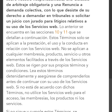
en nuestro hotel Belo Horizonte
de arbitraje obligatoria y una Renuncia a
Ya sea que estés planificando una importante
demanda colectiva, con lo que desiste de su
reunión de negocios, la boda de tus sueños o
derecho a demandar en tribunales o solicitar
una celebración especial, puedes estar seguro
un juicio con jurado para litigios relativos a
de que tu evento será extraordinario en el Ouro
su uso de los Servicios web.
Lo anterior se
Minas Hotel Belo Horizonte, Dolce by Wyndham.
encuentra en las secciones
10
y
11
que se
Convenientemente ubicado en el animado
detallan a continuación. Estos Términos solo se
distrito comercial, a minutos del Aeropuerto Belo
aplican a la prestación, el uso y la conducta en
MÁS INFORMACIÓN
Horizonte/Pampulha Carlos Drummond de
relación con los Servicios web. No se aplican a
Andrade (PLU),
cualquier membresía, producto, servicio u otros
elementos facilitados a través de los Servicios
MÁS INFORMACIÓN
web. Estos se rigen por sus propios términos y
nuestro hotel contemporáneo y libre de humo es
Planifica una reunión
condiciones. Lea estos términos
el lugar ideal para celebraciones de cualquier
detenidamente y asegúrese de comprenderlos
tipo. Con 2,740 metros cuadrados de espacio
antes de continuar con su uso de los Servicios
flexible, ofrecemos un centro de convenciones
web. Si no está de acuerdo con dichos
de última generación divido en 19 recintos
Términos, no utilice los Servicios web para el
refinados, como un salón de baile, una
acceso, las membresías, los productos ni los
instalación para banquetes y salas de reuniones
FOTOS
servicios.
de distintas dimensiones, que pueden recibir
hasta 900 invitados para conferencias o hasta