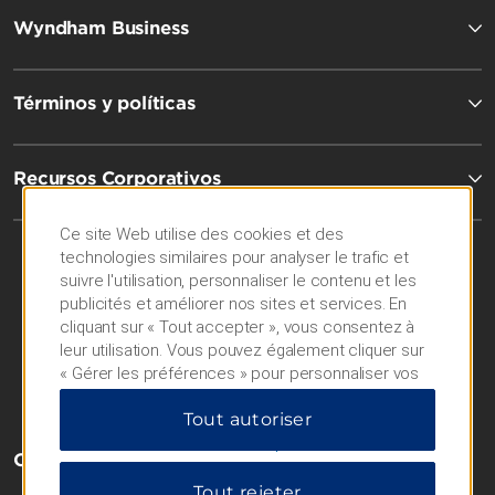
Wyndham Business
Términos y políticas
Recursos Corporativos
Ce site Web utilise des cookies et des
technologies similaires pour analyser le trafic et
suivre l'utilisation, personnaliser le contenu et les
publicités et améliorer nos sites et services. En
cliquant sur « Tout accepter », vous consentez à
leur utilisation. Vous pouvez également cliquer sur
« Gérer les préférences » pour personnaliser vos
choix ou sur « Tout rejeter » pour n'autoriser que
Tout autoriser
les cookies essentiels. Pour plus d'informations,
veuillez consulter notre
Politique de confidentialité
.
OUR BRANDS
Tout rejeter