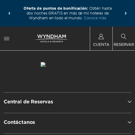
 con los
Agrupa 
Oferta de puntos de bonificación:
Obtén hasta
ás, gana
Paquete
dos noches GRATIS en más de mil hoteles de
te total.
puntos W
Wyndham en todo el mundo.
Conoce más
CUENTA
RESERVAR
Central de Reservas
Contáctanos