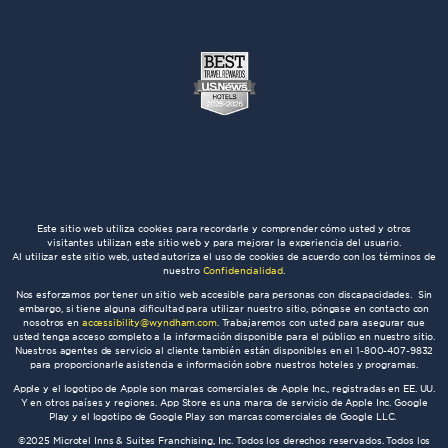
Este sitio web utiliza cookies para recordarle y comprender cómo usted y otros
visitantes utilizan este sitio web y para mejorar la experiencia del usuario.
Al utilizar este sitio web, usted autoriza el uso de cookies de acuerdo con los términos de
nuestro
Confidencialidad
.
Nos esforzamos por tener un sitio web accesible para personas con discapacidades. Sin
embargo, si tiene alguna dificultad para utilizar nuestro sitio, póngase en contacto con
nosotros en
accessibility@wyndham.com
. Trabajaremos con usted para asegurar que
usted tenga acceso completo a la información disponible para el público en nuestro sitio.
Nuestros agentes de servicio al cliente también están disponibles en el 1-800-407-9832
para proporcionarle asistencia e información sobre nuestros hoteles y programas.
Apple y el logotipo de Apple son marcas comerciales de Apple Inc., registradas en EE. UU.
Y en otros países y regiones. App Store es una marca de servicio de Apple Inc. Google
Play y el logotipo de Google Play son marcas comerciales de Google LLC.
©2025 Microtel Inns & Suites Franchising, Inc. Todos los derechos reservados. Todos los