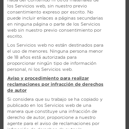
nada del Contenido ni otros materiales de
los Servicios web, sin nuestro previo
consentimiento expreso por escrito. No
puede incluir enlaces a páginas secundarias
en ninguna página o parte de los Servicios
web sin nuestro previo consentimiento por
escrito.
Los Servicios web no están destinados para
el uso de menores. Ninguna persona menor
de 18 años está autorizada para
proporcionar ningún tipo de información
personal, ni los Servicios web.
Aviso y procedimiento para realizar
reclamaciones por infracción de derechos
de autor
VIVA V SAMANA BY
Si considera que su trabajo se ha copiado y
WYNDHAM, UN TRADEMARK
publicado en los Servicios web de una
ADULTS ALL-INCLUSIVE
manera que constituye una infracción de
RESORT EN SAMANÁ,
derecho de autor, proporcione a nuestro
REPÚBLICA DOMINICANA
agente para el aviso de reclamaciones por