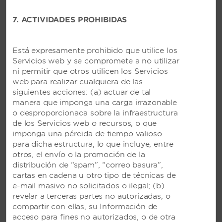
7. ACTIVIDADES PROHIBIDAS
Está expresamente prohibido que utilice los
Servicios web y se compromete a no utilizar
ni permitir que otros utilicen los Servicios
web para realizar cualquiera de las
siguientes acciones: (a) actuar de tal
manera que imponga una carga irrazonable
o desproporcionada sobre la infraestructura
Destino de bodas
de los Servicios web o recursos, o que
Di “Sí, quiero” en el paraíso
imponga una pérdida de tiempo valioso
para dicha estructura, lo que incluye, entre
Planifica el día de tus sueños en un
otros, el envío o la promoción de la
idílico lugar frente a la playa en
distribución de “spam”, “correo basura”,
México, República Dominicana y
cartas en cadena u otro tipo de técnicas de
Bahamas. Con la planificación de
e-mail masivo no solicitados o ilegal; (b)
expertos y servicios de catering,
revelar a terceras partes no autorizadas, o
además de paquetes de bodas y luna
compartir con ellas, su Información de
de miel con todo incluido, tu
acceso para fines no autorizados, o de otra
experiencia será sin duda inolvidable.