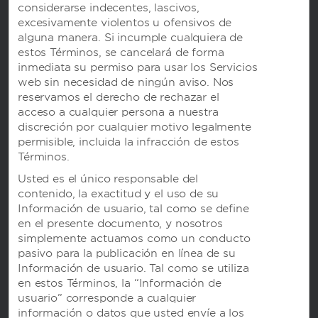
considerarse indecentes, lascivos,
excesivamente violentos u ofensivos de
alguna manera. Si incumple cualquiera de
Reserva directamente para
estos Términos, se cancelará de forma
obtener exclusivos beneficios
inmediata su permiso para usar los Servicios
web sin necesidad de ningún aviso. Nos
reservamos el derecho de rechazar el
Cuando reserves tu Viva Vacation directamente en
acceso a cualquier persona a nuestra
nuestro sitio web o app, disfrutarás de un exclusivo
discreción por cualquier motivo legalmente
paquete de bienvenida, que incluye lo siguiente:
permisible, incluida la infracción de estos
Early check in y late check out*
Términos.
Selección de habitación preferida*
Usted es el único responsable del
Uso de cortesía de una caja fuerte en la
contenido, la exactitud y el uso de su
habitación para objetos de valor
Información de usuario, tal como se define
Una canasta de frutas tropicales que se envía
en el presente documento, y nosotros
a tu habitación en el momento de tu llegada
simplemente actuamos como un conducto
Reservas prioritarias para la cena en nuestros
pasivo para la publicación en línea de su
restaurantes a la carta (cuando corresponda)
Información de usuario. Tal como se utiliza
Además, los miembros de Wyndham Rewards
en estos Términos, la “Información de
pueden ganar puntos por su estadía y usarlos en
usuario” corresponde a cualquier
noches gratis en Hoteles by Wyndham.
información o datos que usted envíe a los