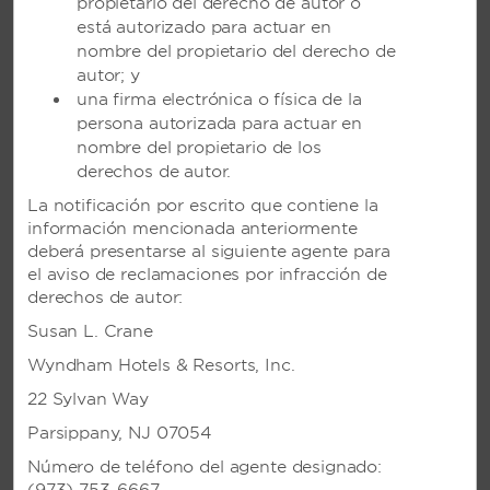
propietario del derecho de autor o
está autorizado para actuar en
nombre del propietario del derecho de
autor; y
una firma electrónica o física de la
persona autorizada para actuar en
nombre del propietario de los
derechos de autor.
La notificación por escrito que contiene la
información mencionada anteriormente
deberá presentarse al siguiente agente para
VIVA WYNDHAM HEAVENS, UN
el aviso de reclamaciones por infracción de
TRADEMARK ADULTS ALL-
derechos de autor:
INCLUSIVE RESORT EN
Susan L. Crane
PUERTO PLATA, REPÚBLICA
DOMINICANA
Wyndham Hotels & Resorts, Inc.
22 Sylvan Way
Animado retiro en la playa con una gran
variedad de actividades, excursiones y vida
Parsippany, NJ 07054
nocturna
Número de teléfono del agente designado: