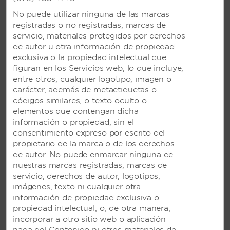
WYNDHAM, UN TRADEMARK
ALL-INCLUSIVE RESORT EN
No puede utilizar ninguna de las marcas
CABARETE, REPÚBLICA
registradas o no registradas, marcas de
DOMINICANA
servicio, materiales protegidos por derechos
de autor u otra información de propiedad
Pintoresco paraíso en la costa norte de la
exclusiva o la propiedad intelectual que
isla con dos piscinas y actividades soleadas
figuran en los Servicios web, lo que incluye,
como windsurf y kiteboard
entre otros, cualquier logotipo, imagen o
carácter, además de metaetiquetas o
códigos similares, o texto oculto o
VER RESORT
elementos que contengan dicha
información o propiedad, sin el
consentimiento expreso por escrito del
propietario de la marca o de los derechos
de autor. No puede enmarcar ninguna de
nuestras marcas registradas, marcas de
servicio, derechos de autor, logotipos,
imágenes, texto ni cualquier otra
información de propiedad exclusiva o
propiedad intelectual, o, de otra manera,
incorporar a otro sitio web o aplicación