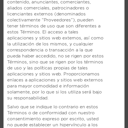
contenido, anunciantes, comerciantes,
aliados comerciales, patrocinadores o
licenciantes externos (denominados
colectivamente “Proveedores”), pueden
tener términos de uso que son diferentes a
estos Términos. El acceso a tales
aplicaciones y sitios web externos, así como
VIVA DOMINICUS BEACH BY
la utilización de los mismos, y cualquier
WYNDHAM, UN TRADEMARK
correspondencia o transacción a la que
ALL-INCLUSIVE RESORT EN LA
pueda haber accedido, no se rigen por estos
ROMANA, REPÚBLICA
Términos, sino que se rigen por los términos
DOMINICANA
de uso y las políticas propias de tales
aplicaciones y sitios web. Proporcionamos
Animado resort frente al mar con seis
enlaces a aplicaciones y sitios web externos
restaurantes, entretenimiento en vivo,
para mayor comodidad e información
fiestas temáticas y clases de trapecio
solamente, por lo que si los utiliza será bajo
su responsabilidad.
Salvo que se indique lo contrario en estos
VER RESORT
Términos o de conformidad con nuestro
consentimiento expreso por escrito, usted
no puede establecer un hipervínculo a los