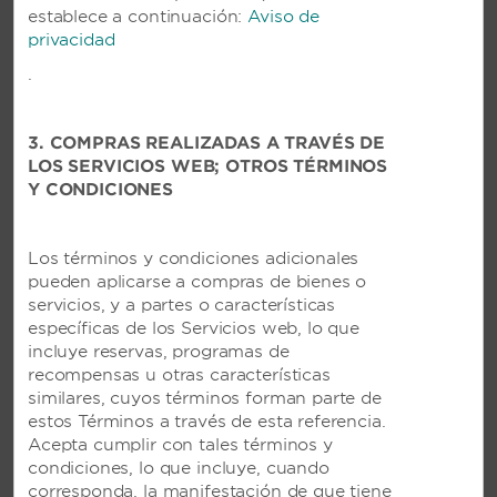
establece a continuación:
Aviso de
privacidad
.
3. COMPRAS REALIZADAS A TRAVÉS DE
LOS SERVICIOS WEB; OTROS TÉRMINOS
Y CONDICIONES
VIVA AZTECA BY WYNDHAM,
Los términos y condiciones adicionales
UN TRADEMARK ALL-
pueden aplicarse a compras de bienes o
INCLUSIVE RESORT EN PLAYA
servicios, y a partes o características
DEL CARMEN, MÉXICO
específicas de los Servicios web, lo que
incluye reservas, programas de
Hermoso resort con piscina con vista al
recompensas u otras características
océano y restaurantes ubicados en la
similares, cuyos términos forman parte de
impresionante Riviera Maya, además de
estos Términos a través de esta referencia.
acceso a Viva Maya by Wyndham, un
Acepta cumplir con tales términos y
Trademark All-Inclusive Resort
condiciones, lo que incluye, cuando
corresponda, la manifestación de que tiene