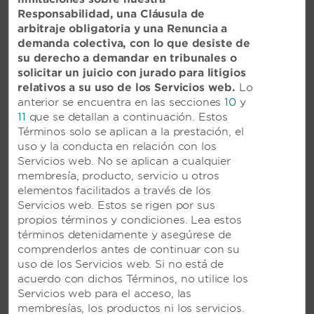
TRADEMARK ALL-INCLUSIVE
Responsabilidad, una Cláusula de
RESORT EN PLAYA DEL
arbitraje obligatoria y una Renuncia a
CARMEN, MÉXICO
demanda colectiva, con lo que desiste de
su derecho a demandar en tribunales o
Resort frente al océano con actividades en
solicitar un juicio con jurado para litigios
la piscina y una gran variedad de
relativos a su uso de los Servicios web.
Lo
excursiones, además de entretenimiento
anterior se encuentra en las secciones
10
y
nocturno
11
que se detallan a continuación. Estos
Términos solo se aplican a la prestación, el
uso y la conducta en relación con los
VER RESORT
Servicios web. No se aplican a cualquier
membresía, producto, servicio u otros
elementos facilitados a través de los
Servicios web. Estos se rigen por sus
propios términos y condiciones. Lea estos
términos detenidamente y asegúrese de
comprenderlos antes de continuar con su
uso de los Servicios web. Si no está de
acuerdo con dichos Términos, no utilice los
Servicios web para el acceso, las
membresías, los productos ni los servicios.