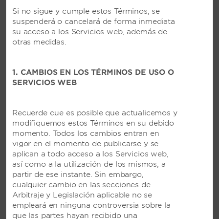
Si no sigue y cumple estos Términos, se
suspenderá o cancelará de forma inmediata
su acceso a los Servicios web, además de
otras medidas.
1. CAMBIOS EN LOS TÉRMINOS DE USO O
SERVICIOS WEB
Recuerde que es posible que actualicemos y
modifiquemos estos Términos en su debido
momento. Todos los cambios entran en
vigor en el momento de publicarse y se
aplican a todo acceso a los Servicios web,
VIVA FORTUNA BEACH BY
así como a la utilización de los mismos, a
partir de ese instante. Sin embargo,
WYNDHAM, UN TRADEMARK
cualquier cambio en las secciones de
ALL-INCLUSIVE RESORT EN
Arbitraje y Legislación aplicable no se
FREEPORT, BAHAMAS
empleará en ninguna controversia sobre la
que las partes hayan recibido una
Espectacular resort de 10,5 hectáreas junto