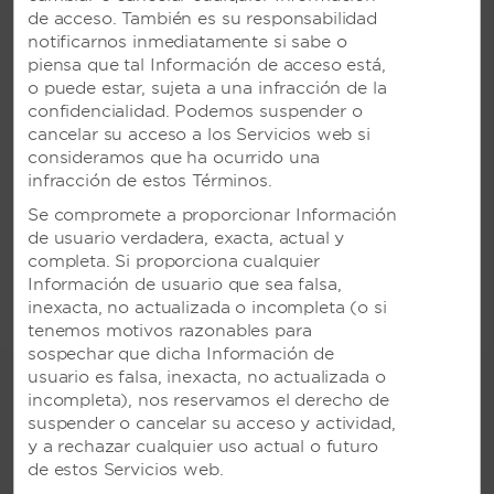
Actividades diarias
de acceso. También es su responsabilidad
Entretenimiento en vivo
notificarnos inmediatamente si sabe o
Fiestas temáticas
piensa que tal Información de acceso está,
Discoteca
o puede estar, sujeta a una infracción de la
Clases de baile
confidencialidad. Podemos suspender o
Gimnasio
cancelar su acceso a los Servicios web si
Sauna
consideramos que ha ocurrido una
Club Viva para niños
infracción de estos Términos.
Reposeras y toallas en la piscina y playa
Se compromete a proporcionar Información
Resort solo para adultos:
Viva V Samana by
de usuario verdadera, exacta, actual y
Wyndham, un Trademark Adults All-Inclusive
completa. Si proporciona cualquier
Resort
Información de usuario que sea falsa,
¡Y mucho más!
inexacta, no actualizada o incompleta (o si
tenemos motivos razonables para
sospechar que dicha Información de
usuario es falsa, inexacta, no actualizada o
incompleta), nos reservamos el derecho de
suspender o cancelar su acceso y actividad,
y a rechazar cualquier uso actual o futuro
de estos Servicios web.