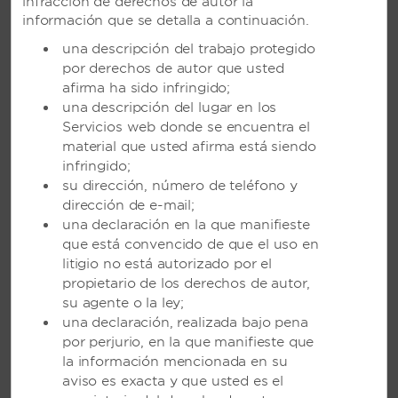
infracción de derechos de autor la
Animado resort solo para adultos con una
información que se detalla a continuación.
piscina infinita, cuatro restaurantes y un
una descripción del trabajo protegido
impresionante spa
por derechos de autor que usted
afirma ha sido infringido;
una descripción del lugar en los
VER RESORT
Servicios web donde se encuentra el
material que usted afirma está siendo
infringido;
su dirección, número de teléfono y
dirección de e-mail;
una declaración en la que manifieste
que está convencido de que el uso en
litigio no está autorizado por el
propietario de los derechos de autor,
su agente o la ley;
una declaración, realizada bajo pena
por perjurio, en la que manifieste que
la información mencionada en su
aviso es exacta y que usted es el