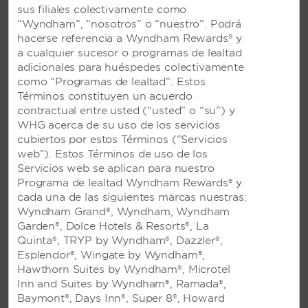
Disfruta de unas vacaciones
sus filiales colectivamente como
“Wyndham”, “nosotros” o “nuestro”. Podrá
audaces
hacerse referencia a Wyndham Rewards® y
a cualquier sucesor o programas de lealtad
El sol en tu cabello. La arena en tus pies. Un
adicionales para huéspedes colectivamente
coctel en la mano. En Viva by Wyndham All-
como “Programas de lealtad”. Estos
Inclusive Resorts de Trademark Collection puedes
Términos constituyen un acuerdo
elegir tu propia versión del paraíso. Sumérgete en
contractual entre usted (“usted” o “su”) y
la belleza de destinos espectaculares en México y
WHG acerca de su uso de los servicios
el Caribe, y disfruta de una escapada sin estrés.
cubiertos por estos Términos (“Servicios
Descarga nuestro cuadro comparativo de
web”). Estos Términos de uso de los
vacaciones con todo incluido
Servicios web se aplican para nuestro
Programa de lealtad Wyndham Rewards® y
cada una de las siguientes marcas nuestras:
Wyndham Grand®, Wyndham, Wyndham
Garden®, Dolce Hotels & Resorts®, La
Quinta®, TRYP by Wyndham®, Dazzler®,
Esplendor®, Wingate by Wyndham®,
NUESTROS RESORTS
Hawthorn Suites by Wyndham®, Microtel
Inn and Suites by Wyndham®, Ramada®,
Baymont®, Days Inn®, Super 8®, Howard