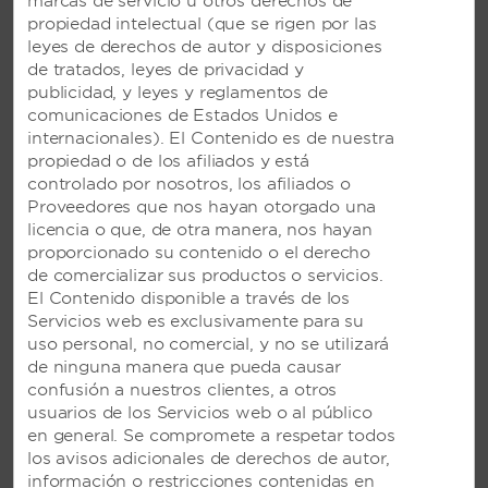
marcas de servicio u otros derechos de
propiedad intelectual (que se rigen por las
leyes de derechos de autor y disposiciones
VIVA DOMINICUS PALACE BY
de tratados, leyes de privacidad y
WYNDHAM, UN TRADEMARK
publicidad, y leyes y reglamentos de
ALL-INCLUSIVE RESORT EN LA
comunicaciones de Estados Unidos e
ROMANA, REPÚBLICA
internacionales). El Contenido es de nuestra
DOMINICANA
propiedad o de los afiliados y está
controlado por nosotros, los afiliados o
Una escapada a la playa con un spa y 10
Proveedores que nos hayan otorgado una
restaurantes; además, acceso a Viva
licencia o que, de otra manera, nos hayan
Dominicus Beach by Wyndham, un
proporcionado su contenido o el derecho
Trademark All-Inclusive Resort
de comercializar sus productos o servicios.
El Contenido disponible a través de los
Servicios web es exclusivamente para su
VER RESORT
uso personal, no comercial, y no se utilizará
de ninguna manera que pueda causar
confusión a nuestros clientes, a otros
usuarios de los Servicios web o al público
en general. Se compromete a respetar todos
los avisos adicionales de derechos de autor,
información o restricciones contenidas en