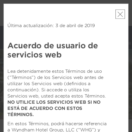
 con los
Agrupa 
Oferta de puntos de bonificación:
Obtén hasta
ás, gana
Paquete
dos noches GRATIS en más de mil hoteles de
te total.
puntos W
Wyndham en todo el mundo.
Conoce más
Última actualización: 3 de abril de 2019
Acuerdo de usuario de
CUENTA
RESERVAR
servicios web
VIVA BY WYNDHAM
ALL-INCLUSIVE
Lea detenidamente estos Términos de uso
RESORTS
(“Términos”) de los Servicios web antes de
utilizar los Servicios web (definidos a
de Trademark Collection
continuación). Si accede o utiliza los
Servicios web, usted acepta estos Términos.
NO UTILICE LOS SERVICIOS WEB SI NO
ESTÁ DE ACUERDO CON ESTOS
TÉRMINOS.
En estos Términos, podrá hacerse referencia
a Wyndham Hotel Group, LLC (“WHG”) y