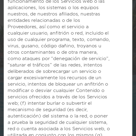
funcionamiento de los Servicios web o las
aplicaciones, los sistemas o los equipos
nuestros, de nuestros afiliados, nuestras
entidades relacionadas o de los
Proveedores, así como el servicio a
cualquier usuario, anfitrión o red, incluido el
Haz tu reserva con
uso de cualquier programa, texto, comando,
tiempo y ahorra hasta un
virus, gusano, código dañino, troyanos u
30%
otros contaminantes o de otra manera,
como ataques por “denegación de servicio”,
PLANIFICA CON ANTICIPACIÓN Y
“saturar el tráficos” de las redes, intentos
AHORRA EN TUS VACACIONES
deliberados de sobrecargar un servicio o
CON TODO INCLUIDO
cargar excesivamente los recursos de un
Obtén hasta un 30% de descuento en
servicio, intentos de bloquear un anfitrión o
nuestra Mejor Tarifa Disponible en
modificar o desviar cualquier Contenido o
cualquier Viva by Wyndham All-Inclusive
servicios ofrecidos a través de los Servicios
Resorts de Trademark Collection en
web; (f) intentar burlar o subvertir el
República Dominicana, Bahamas y México
mecanismo de seguridad (es decir,
cuando reserves y pagues por tu estadía
autenticación) del sistema o la red, o poner
con anticipación.
a prueba la seguridad de cualquier sistema,
red o cuenta asociada a los Servicios web, o
utilizada en conjunto con los mismos (g)