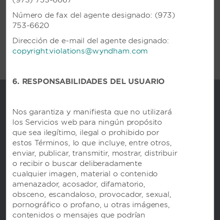
(973) 753-6667
VER RESORT
Número de fax del agente designado: (973)
753-6620
Dirección de e-mail del agente designado:
copyright.violations@wyndham.com
6. RESPONSABILIDADES DEL USUARIO
Nos garantiza y manifiesta que no utilizará
los Servicios web para ningún propósito
que sea ilegítimo, ilegal o prohibido por
estos Términos, lo que incluye, entre otros,
enviar, publicar, transmitir, mostrar, distribuir
o recibir o buscar deliberadamente
cualquier imagen, material o contenido
amenazador, acosador, difamatorio,
obsceno, escandaloso, provocador, sexual,
pornográfico o profano, u otras imágenes,
contenidos o mensajes que podrían