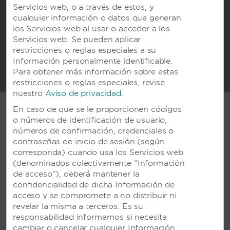
Servicios web, o a través de estos, y
Términos y condiciones
cualquier información o datos que generan
los Servicios web al usar o acceder a los
* Sujeto a disponibilidad.
Servicios web. Se pueden aplicar
restricciones o reglas especiales a su
CONSULTA LOS RESORTS PARTICIPANTES
Información personalmente identificable.
Para obtener más información sobre estas
restricciones o reglas especiales, revise
nuestro
Aviso de privacidad
.
En caso de que se le proporcionen códigos
o números de identificación de usuario,
números de confirmación, credenciales o
SERVICIOS DEL TODO INCLUIDO
contraseñas de inicio de sesión (según
corresponda) cuando usa los Servicios web
Tipo de habitación
(denominados colectivamente “Información
WiFi gratis en zonas designadas
de acceso”), deberá mantener la
Todas las comidas y snacks
confidencialidad de dicha Información de
Cocteles, bebidas y vino ilimitados
acceso y se compromete a no distribuir ni
Un coctel de bienvenida a la llegada
revelar la misma a terceros. Es su
Deportes no motorizados ilimitados
responsabilidad informarnos si necesita
Impuestos y propinas
cambiar o cancelar cualquier Información