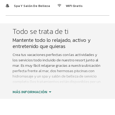
Spa Y Salón De Belleza
WiFi Gratis
Todo se trata de ti
Mantente todo lo relajado, activo y
entretenido que quieras
Crea tus vacaciones perfectas con las actividades y
los servicios todo incluido de nuestro resort junto al
mar. Es muy fácil relajarse gracias a nuestra ubicación
perfecta frente al mar, dos hermosas piscinas con
hidromasaje y un spa y salón de belleza de servicio
completo (los tratamientos están disponibles por un
cargo adicional). Satisface todos tus antojos con 11
MÁS INFORMACIÓN
restaurantes y bares dentro de las instalaciones,
además de Room Service (se aplican cargos por
entrega) durante todo el día, y mantente activo con
clases de yoga frente al mar y un gimnasio de
vanguardia que ofrece los equipos más nuevos y