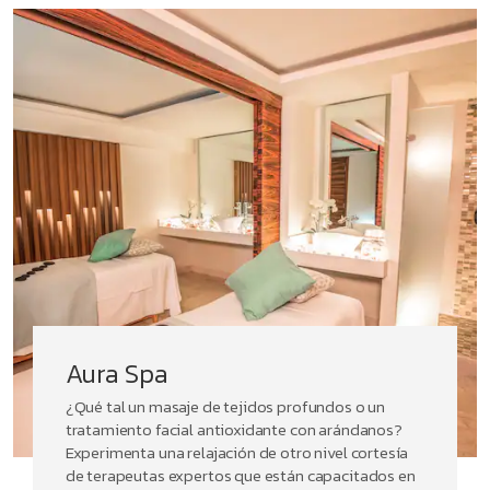
clases grupales motivacionales. Si quieres diversión
ilimitada, asiste a una clase de salsa o una
demostración de cocina y disfruta de
entretenimiento en vivo todas las noches. Si tienes
trabajo que hacer, mantente conectado gracias al WiFi
gratis y utiliza nuestro cómodo espacio para
reuniones. Para completar tu estadía libre de estrés,
te ofrecemos comodidades como traslado al
aeropuerto por un cargo adicional, un mercado dentro
de las instalaciones y servicio de lavandería. Nuestro
amable personal de recepción y el equipo experto de
conserjería disponibles 24/7 estarán felices de
ayudarte con todo lo que necesites.
Aura Spa
¿Qué tal un masaje de tejidos profundos o un
tratamiento facial antioxidante con arándanos?
Experimenta una relajación de otro nivel cortesía
de terapeutas expertos que están capacitados en