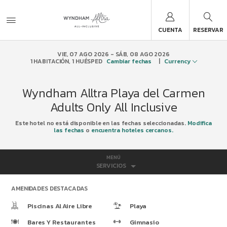
CUENTA
RESERVAR
VIE, 07 AGO 2026
SÁB, 08 AGO 2026
1
HABITACIÓN
,
1
HUÉSPED
Cambiar fechas
|
Currency
Wyndham Alltra Playa del Carmen
Adults Only All Inclusive
Este hotel no está disponible en las fechas seleccionadas.
Modifica
las fechas
o
encuentra hoteles cercanos.
MENÚ
SERVICIOS
AMENIDADES DESTACADAS
Piscinas Al Aire Libre
Playa
Bares Y Restaurantes
Gimnasio