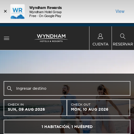
Wyndham Rewards
×
View
Wyndham Hotel Group
Free - On Google Play
 con los
Agrupa 
Oferta de puntos de bonificación:
Obtén hasta
ás, gana
Paquete
dos noches GRATIS en más de mil hoteles de
te total.
puntos W
Wyndham en todo el mundo.
Conoce más
CUENTA
RESERVAR
CHECK IN
CHECK OUT
SUN, 09 AUG 2026
MON, 10 AUG 2026
1
HABITACIÓN
,
1
HUÉSPED