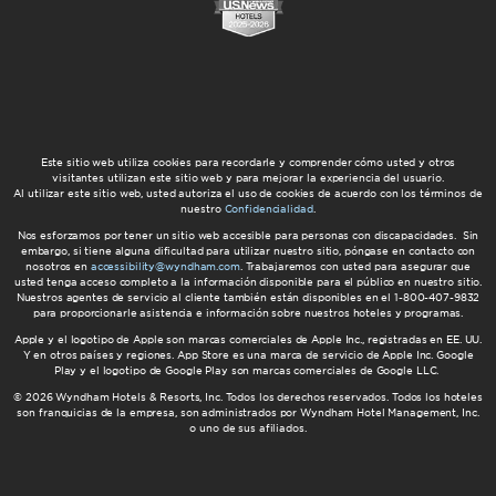
AmericInn by Wyndham
Este sitio web utiliza cookies para recordarle y comprender cómo usted y otros
visitantes utilizan este sitio web y para mejorar la experiencia del usuario.
Al utilizar este sitio web, usted autoriza el uso de cookies de acuerdo con los términos de
nuestro
Confidencialidad
.
Nos esforzamos por tener un sitio web accesible para personas con discapacidades. Sin
embargo, si tiene alguna dificultad para utilizar nuestro sitio, póngase en contacto con
Wyndham Grand
nosotros en
accessibility@wyndham.com
. Trabajaremos con usted para asegurar que
usted tenga acceso completo a la información disponible para el público en nuestro sitio.
Nuestros agentes de servicio al cliente también están disponibles en el 1-800-407-9832
para proporcionarle asistencia e información sobre nuestros hoteles y programas.
Apple y el logotipo de Apple son marcas comerciales de Apple Inc., registradas en EE. UU.
Y en otros países y regiones. App Store es una marca de servicio de Apple Inc. Google
Play y el logotipo de Google Play son marcas comerciales de Google LLC.
© 2026 Wyndham Hotels & Resorts, Inc. Todos los derechos reservados. Todos los hoteles
son franquicias de la empresa, son administrados por Wyndham Hotel Management, Inc.
o uno de sus afiliados.
Wyndham Garden