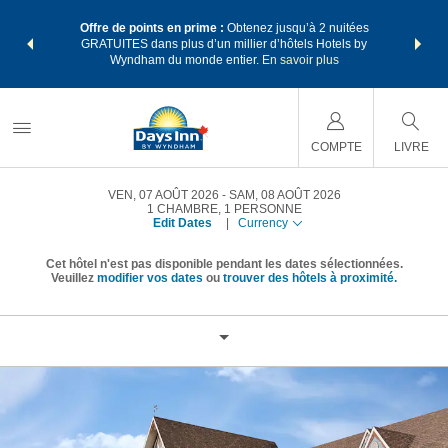
ore avec les
Regroupez v
Offre de points en prime :
Obtenez jusqu’à 2 nuitées
 des points
forfaits v
GRATUITES dans plus d’un millier d’hôtels Hotels by
re forfait.
Wyndham Re
Wyndham du monde entier.
En savoir plus
COMPTE
LIVRE
VEN, 07 AOÛT 2026
SAM, 08 AOÛT 2026
1
CHAMBRE
,
1
PERSONNE
Edit Dates
|
Currency
Cet hôtel n'est pas disponible pendant les dates sélectionnées.
Veuillez
modifier vos dates
ou
trouver des hôtels à proximité.