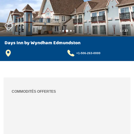
1
/
37
Days Inn by Wyndham Edmundston
+1-506-263-0000
COMMODITÉS OFFERTES