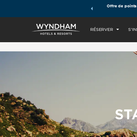
les forfaits voyages Wyndham, puis accumulez des points
Offre de points
ARR
e de votre forfait.
EN SAVOIR PLUS
JE
RÉSERVER
S’I
ST