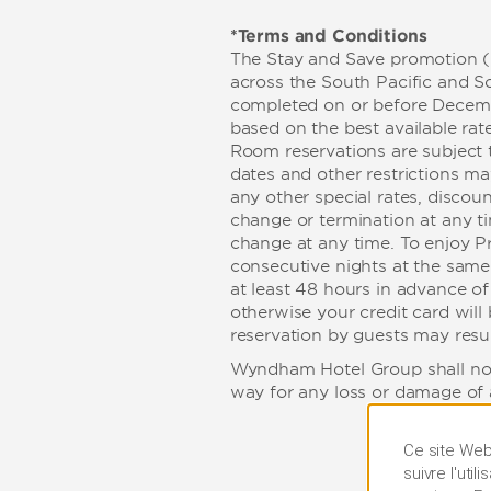
*Terms and Conditions
The Stay and Save promotion ("P
across the South Pacific and So
completed on or before Decembe
based on the best available rat
Room reservations are subject t
dates and other restrictions m
any other special rates, discou
change or termination at any ti
change at any time. To enjoy P
consecutive nights at the same
at least 48 hours in advance of
otherwise your credit card will
reservation by guests may resul
Wyndham Hotel Group shall not be
way for any loss or damage of a
Ce site Web 
suivre l'uti