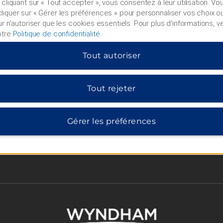
 cliquant sur « Tout accepter », vous consentez à leur utilisation. V
iquer sur « Gérer les préférences » pour personnaliser vos choix ou
ur n'autoriser que les cookies essentiels. Pour plus d'informations, ve
otre
Politique de confidentialité
.
Conditions générale
Tout autoriser
Garantie du meilleur prix
Tout rejeter
Politique de confidentialit
Conditions d'utilisation
Gérer les préférences
Acceptation des témoins