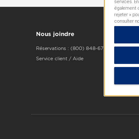
services. En
également cl
rejeter » po
consulter n
Nous joindre
Réservations : (800) 848-6709
Service client / Aide