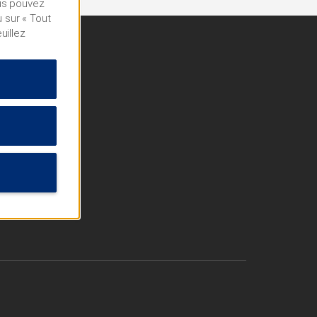
ous pouvez
 sur « Tout
uillez
s
é