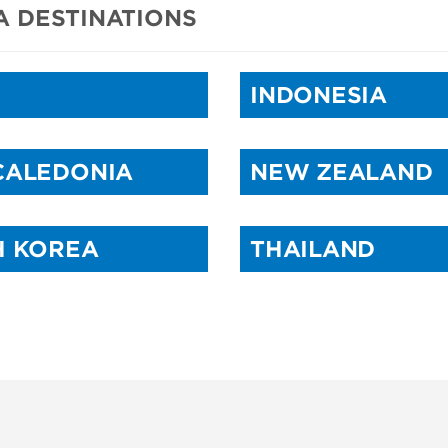
A DESTINATIONS
INDONESIA
CALEDONIA
NEW ZEALAND
H KOREA
THAILAND