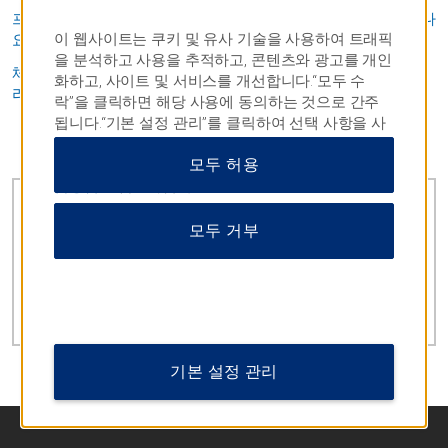
프랜차이즈를 개설하고 싶습니다. 어디에서 정보를 찾을 수 있나
이 웹사이트는 쿠키 및 유사 기술을 사용하여 트래픽
요?
을 분석하고 사용을 추적하고, 콘텐츠와 광고를 개인
체크인 시간 이후 호텔에 도착할 예정일 경우 호텔에 어떻게 알
화하고, 사이트 및 서비스를 개선합니다.“모두 수
리나요?
락”을 클릭하면 해당 사용에 동의하는 것으로 간주
됩니다.“기본 설정 관리”를 클릭하여 선택 사항을 사
용자 정의하거나 “모두 거부”를 클릭하여 필수 쿠키
자주 묻는 질문 모두 보기
모두 허용
만 허용할 수도 있습니다.자세한 내용은
개인정보 취
급방침을
참조하십시오.
예약
모두 거부
고객 서비스
002 800-854-78544
기본 설정 관리