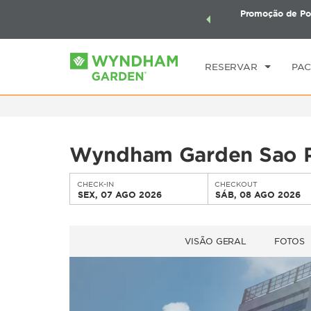
mais com os Pacotes de Viagem Wyndham. Ganhe também
Promoção de Po
CHE
seu pacote total.
SAIBA MAIS
SE
RESERVAR
PAC
Wyndham Garden Sao P
CHECK-IN
CHECKOUT
SEX, 07 AGO 2026
SÁB, 08 AGO 2026
VISÃO GERAL
FOTOS