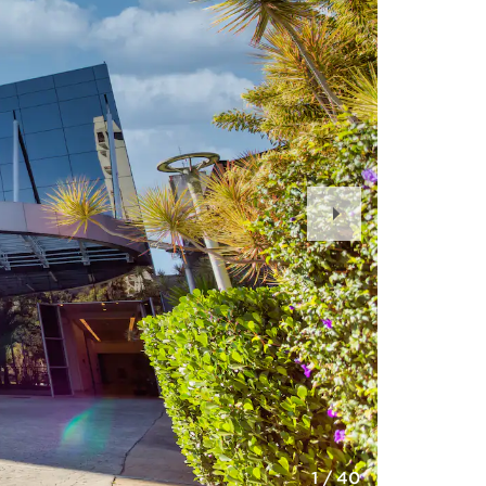
Next
Slide
1
/
40