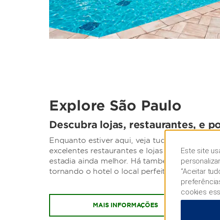
Explore São Paulo
Descubra lojas, restaurantes, e p
Enquanto estiver aqui, veja tudo o que Santa
Este site us
excelentes restaurantes e lojas a museus e te
personaliza
estadia ainda melhor. Há também várias empre
“Aceitar tu
tornando o hotel o local perfeito para trabalho
preferência
cookies ess
MAIS INFORMAÇÕES