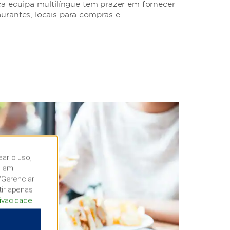
ca equipa multilíngue tem prazer em fornecer
urantes, locais para compras e
ear o uso,
r em
“Gerenciar
tir apenas
rivacidade
.