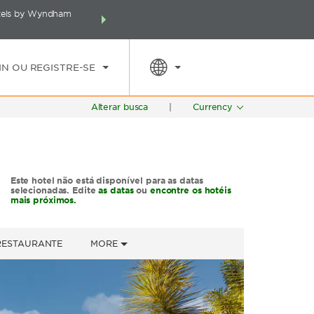
otels by Wyndham
Faça um pacote incluindo seu hotel, voos e muito m
E
TARIFAS ESPECIAIS
PESQUISAR
pontos Wyndham Rewards no s
IN OU REGISTRE-SE
Alterar busca
|
Currency
Este hotel não está disponível para as datas
selecionadas. Edite
as datas
ou
encontre os hotéis
mais próximos.
RESTAURANTE
MORE