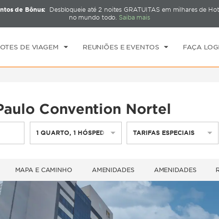
ntos de Bônus:
Desbloqueie até 2 noites GRATUITAS em milhares de H
CK-IN
CHECKOUT
1
QUARTO
,
1
HÓSPED
no mundo todo.
Saiba mais
X, 07 AGO 2026
SÁB, 08 AGO 2026
OTES DE VIAGEM
REUNIÕES E EVENTOS
FAÇA LOG
aulo Convention Nortel
1
QUARTO
,
1
HÓSPEDE
TARIFAS ESPECIAIS
MAPA E CAMINHO
AMENIDADES
AMENIDADES