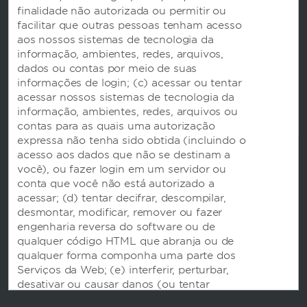
finalidade não autorizada ou permitir ou
facilitar que outras pessoas tenham acesso
aos nossos sistemas de tecnologia da
informação, ambientes, redes, arquivos,
dados ou contas por meio de suas
informações de login; (c) acessar ou tentar
Este site usa cookies para que possamos lembrar de você e entender como você e outros
acessar nossos sistemas de tecnologia da
visitantes utilizam este site, a fim de aprimorar a experiência do usuário.
informação, ambientes, redes, arquivos ou
Ao usar este site, você concorda com o uso de cookies de acordo com os termos de nossa
Notificação de Privacidade
.
contas para as quais uma autorização
expressa não tenha sido obtida (incluindo o
Nós nos esforçamos para ter um site que seja acessível a pessoas com deficiências. No
entanto, se você encontrar alguma dificuldade no uso de nosso site, entre em contato
acesso aos dados que não se destinam a
conosco pelo e-mail
accessibility@wyndham.com
. Trabalharemos com você para garantir
você), ou fazer login em um servidor ou
o acesso total às informações disponíveis para o público em nosso site. Os agentes de
atendimento ao cliente também estão disponíveis pelo telefone 1-800-407-9832 para
conta que você não está autorizado a
fornecer assistência e informações sobre nossos hotéis e programas.
acessar; (d) tentar decifrar, descompilar,
Apple e o logotipo da Apple são marcas comerciais da Apple Inc., registradas nos EUA e
desmontar, modificar, remover ou fazer
em outros países e regiões. App Store é uma marca de serviço da Apple Inc. Google Play
e o logotipo do Google Play são marcas comerciais da Google LLC.
engenharia reversa do software ou de
qualquer código HTML que abranja ou de
©2026 Wyndham Franchisor, LLC. Todos os direitos reservados. Todos os hotéis são
franqueados pela empresa ou administrados por Wyndham Hotel Management, Inc. ou
qualquer forma componha uma parte dos
uma de suas afiliadas.
Serviços da Web; (e) interferir, perturbar,
desativar ou causar danos (ou tentar
interferir, perturbar, desativar ou causar