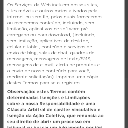
familiar, com área de recreação infantil e
Os Serviços da Web incluem nossos sites,
piscina para crianças, bem como uma
sites móveis e outros meios ativados pela
excelente escolha para quem visita Nueva
internet ou sem fio, pelos quais fornecemos
Esparta a negócios, com um centro de
ou recebemos conteúdo, incluindo, sem
negócios 24 horas, Wifi gratuito, aeroporto
limitação, aplicativos de software pré-
24 horas e serviço de traslado local, aluguel
carregado ou para download, (incluindo,
de carros, estacionamento com manobrista e
sem limitação, aplicativos de desktop,
equipe de recepção e concierge multilingue.
celular e tablet, conteúdo e serviços de
Em um lindo dia, aproveite as instalações de
envio de blog, salas de chat, quadros de
tênis e vôlei locais. Se você estiver
mensagens, mensagens de texto/SMS,
procurando um presente especial ou uma
mensagens de e-mail, alerta de produtos e
lembrança, nossa joalheria local é imperdível.
o envio de nosso conteúdo para você,
mediante solicitação). Imprima uma cópia
destes Termos para seus registros.
Observação: estes Termos contêm
determinadas Isenções e Limitações
sobre a nossa Responsabilidade e uma
ATIVIDADES EM DESTAQUE
Cláusula Arbitral de caráter vinculativo e
Isenção da Ação Coletiva, que renuncia ao
seu direito de abrir um processo em
tribunal ou buscar um julgamento por júri