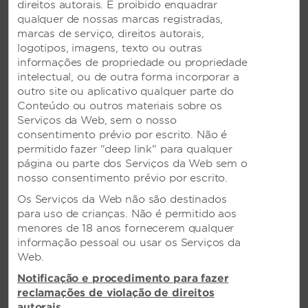
reuniões
direitos autorais. É proibido enquadrar
qualquer de nossas marcas registradas,
Acesso à Internet de alta velocidade - áreas
marcas de serviço, direitos autorais,
públicas
logotipos, imagens, texto ou outras
Acesso a computador público
informações de propriedade ou propriedade
intelectual, ou de outra forma incorporar a
TV
outro site ou aplicativo qualquer parte do
Aluguel de máquina VCR/DVD
Conteúdo ou outros materiais sobre os
Serviços da Web, sem o nosso
Conexão de dados com fio - business center
consentimento prévio por escrito. Não é
Conexão de dados com fio - salas de reuniões
permitido fazer "deep link" para qualquer
página ou parte dos Serviços da Web sem o
Conexão de dados com fio - áreas públicas
nosso consentimento prévio por escrito.
Conexão de dados sem fio - business center
Os Serviços da Web não são destinados
Conexão de dados sem fio - salas de reuniões
para uso de crianças. Não é permitido aos
Conexão de dados sem fio - áreas públicas
menores de 18 anos fornecerem qualquer
informação pessoal ou usar os Serviços da
Web.
Notificação e procedimento para fazer
Transporte e estacionamento
reclamações de violação de direitos
autorais