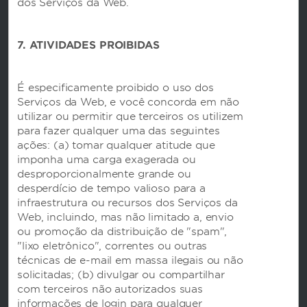
dos Serviços da Web.
7. ATIVIDADES PROIBIDAS
Nossas Marcas
É especificamente proibido o uso dos
Hotels by Wyndham
Serviços da Web, e você concorda em não
utilizar ou permitir que terceiros os utilizem
para fazer qualquer uma das seguintes
Aluguel por temporada, Club Resorts e
ações: (a) tomar qualquer atitude que
condomínios
imponha uma carga exagerada ou
desproporcionalmente grande ou
desperdício de tempo valioso para a
infraestrutura ou recursos dos Serviços da
Caesars Rewards
Web, incluindo, mas não limitado a, envio
ou promoção da distribuição de "spam",
"lixo eletrônico", correntes ou outras
técnicas de e-mail em massa ilegais ou não
solicitadas; (b) divulgar ou compartilhar
com terceiros não autorizados suas
informações de login para qualquer