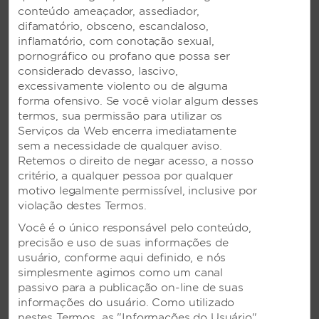
conteúdo ameaçador, assediador,
Murais
difamatório, obsceno, escandaloso,
inflamatório, com conotação sexual,
Quadros de avisos
pornográfico ou profano que possa ser
considerado devasso, lascivo,
excessivamente violento ou de alguma
forma ofensivo. Se você violar algum desses
termos, sua permissão para utilizar os
Serviços da Web encerra imediatamente
sem a necessidade de qualquer aviso.
Retemos o direito de negar acesso, a nosso
critério, a qualquer pessoa por qualquer
COMODIDADES
motivo legalmente permissível, inclusive por
violação destes Termos.
Comodidades do hotel
Você é o único responsável pelo conteúdo,
precisão e uso de suas informações de
usuário, conforme aqui definido, e nós
simplesmente agimos como um canal
Amenidades acessíveis para deficientes
passivo para a publicação on-line de suas
informações do usuário. Como utilizado
nestes Termos, as "Informações do Usuário"