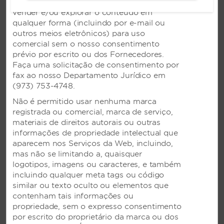
fazer upload, publicar, transmitir, distribuir,
Instalação para banquetes
vender e/ou explorar o conteúdo em
qualquer forma (incluindo por e-mail ou
Salas de conferência
outros meios eletrônicos) para uso
Salas de exposições
comercial sem o nosso consentimento
prévio por escrito ou dos Fornecedores.
Serviços de reuniões e conferências
Faça uma solicitação de consentimento por
Sala de reuniões
fax ao nosso Departamento Jurídico em
(973) 753-4748.
Serviços de casamento
Não é permitido usar nenhuma marca
registrada ou comercial, marca de serviço,
materiais de direitos autorais ou outras
informações de propriedade intelectual que
Serviços de tecnologia
aparecem nos Serviços da Web, incluindo,
mas não se limitando a, quaisquer
Impressão de computador
logotipos, imagens ou caracteres, e também
Serviço de fax
incluindo qualquer meta tags ou código
similar ou texto oculto ou elementos que
Acesso à Internet de alta velocidade - business
contenham tais informações ou
center
propriedade, sem o expresso consentimento
Acesso à Internet de alta velocidade - salas de
por escrito do proprietário da marca ou dos