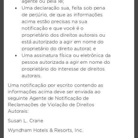
agente ou pela lei;
pessoas com mobilidade reduzida
Uma declaração sua, feita sob pena
Terreno plano entre o estacionamento ente e a
de perjúrio, de que as informações
entrada
acima estão precisas na sua
Entrada do hotel com acesso por cadeira de
notificação e que você é o
rodas
proprietário dos direitos autorais ou
está autorizado a agir em nome do
Estacionamento /ponto de desembarque
proprietário do direito autoral; e
próximo à entrada
Uma assinatura física ou eletrônica da
Rampa de acesso
pessoa autorizada a agir em nome do
proprietário do interesse de direitos
Equipe treinada no serviço para hóspedes com
mobilidade reduzida
autorais.
Degraus/escadas com corrimãos
Uma notificação por escrito contendo as
informações acima deve ser enviada ao
Elevadores acessível para cadeirantes
seguinte Agente de Notificação de
Reclamações de Violação de Direitos
Autorais:
Business Center
Susan L. Crane
Wyndham Hotels & Resorts, Inc.
Equipamento audiovisual