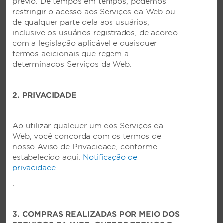
prévio. De tempos em tempos, podemos
restringir o acesso aos Serviços da Web ou
de qualquer parte dela aos usuários,
inclusive os usuários registrados, de acordo
com a legislação aplicável e quaisquer
termos adicionais que regem a
determinados Serviços da Web.
COMODIDADES
2. PRIVACIDADE
Atividades para crianças e
adolescentes
Ao utilizar qualquer um dos Serviços da
Web, você concorda com os termos de
Playground para crianças
nosso Aviso de Privacidade, conforme
Atividades infantis
estabelecido aqui:
Notificação de
privacidade
Piscina - infantil
.
Comercial
3. COMPRAS REALIZADAS POR MEIO DOS