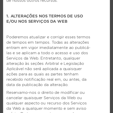
de nossos outros recursos.
1. ALTERAÇÕES NOS TERMOS DE USO
MERGULHE NA NOSSA PISCINA
E/OU NOS SERVIÇOS DA WEB
Desfrute de um mergulho diário em nossa
linda piscina ao ar livre, o local perfeito para
Poderemos atualizar e corrigir esses termos
desfrutar de dias ensolarados.
de tempos em tempos. Todas as alterações
entram em vigor imediatamente ao publicá-
las e se aplicam a todo o acesso e uso dos
Serviços da Web. Entretanto, qualquer
alteração às seções Arbitral e Legislação
Aplicável não será aplicada a quaisquer
ações para as quais as partes tenham
recebido notificação real em, ou antes, da
MANTENHA O FOCO
data da publicação da alteração.
Se você precisar enviar alguns e-mails,
Reservamo-nos o direito de modificar ou
participar de uma chamada de conferência ou
cancelar quaisquer Serviços da Web ou
concluir um relatório, nosso centro de
qualquer aspecto ou recurso dos Serviços
negócios é o local perfeito.
da Web a qualquer momento e sem aviso