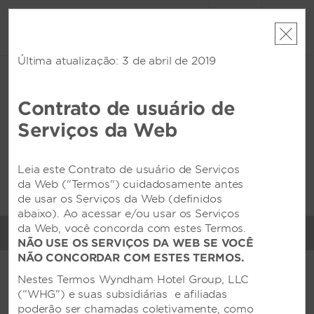
CONTA
LIVRO
Última atualização: 3 de abril de 2019
QUI, 06 AGO 2026
SEX, 07 AGO 2026
1
QUARTO
,
1
HÓSPEDE
Edit Details
|
Currency
Contrato de usuário de
Wyndham Isla Margarita
Serviços da Web
Concorde
Leia este Contrato de usuário de Serviços
Esta propriedade não está disponível para as datas
selecionadas. Edite
as datas
ou
encontre os hotéis mais
da Web ("Termos") cuidadosamente antes
próximos
de usar os Serviços da Web (definidos
abaixo). Ao acessar e/ou usar os Serviços
da Web, você concorda com estes Termos.
MENU
COMODIDADES
NÃO USE OS SERVIÇOS DA WEB SE VOCÊ
NÃO CONCORDAR COM ESTES TERMOS.
COMODIDADES EM DESTAQUE
Nestes Termos Wyndham Hotel Group, LLC
Piscina Infantil E Ao Ar
(“WHG”) e suas subsidiárias e afiliadas
Academia
Livre
poderão ser chamadas coletivamente, como