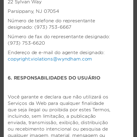
22 Sylvan Way
Quadro de avisos
Parsippany, NJ 07054
Business Center
Número de telefone do representante
Cadeiras
designado: (973) 753-6667
Acesso ao computador
Número de fax do representante designado:
Conexões de modem de computador
(973) 753-6620
Flipchart
Endereço de e-mail do agente designado:
copyright.violations@wyndham.com
Aluguel de equipamentos
Flip-chart/marcadores
6. RESPONSABILIDADES DO USUÁRIO
Serviços de suporte para reuniões
Microfones
Você garante e declara que não utilizará os
Cartões de visita
Serviços da Web para qualquer finalidade
Projetor - Superior
que seja ilegal ou proibida por estes Termos,
incluindo, sem limitação, a publicação
Área de registro
enviada, transmissão, exibição, distribuição
Telas
ou recebimento intencional ou pesquisa de
qualquer imagem, material, mensagem ou
Mesas