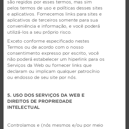
são regidos por esses termos, mas sim
pelos termos de uso e políticas desses sites
e aplicativos. Fornecemos links para sites e
Informações e serviços do hotel
aplicativos de terceiros somente para sua
conveniência e informação, e você poderá
100% da propriedade é para não fumantes
utilizá-los a seu próprio risco.
Caixa eletrônico
Exceto conforme especificado nestes
Check-in - Antecipado
Termos ou de acordo com o nosso
consentimento expresso por escrito, você
Check-in - Express
não poderá estabelecer um hiperlink para os
Check-out - Express
Serviços da Web ou fornecer links que
declaram ou implicam qualquer patrocínio
Check-out - Tardio
ou endosso de seu site por nós.
Concierge
Loja de conveniência
5. USO DOS SERVIÇOS DA WEB E
Central de cópias
DIREITOS DE PROPRIEDADE
INTELECTUAL
Serviço de xerox
Placas de direção
Controlamos e (nós mesmos e/ou por meio
Médico de plantão