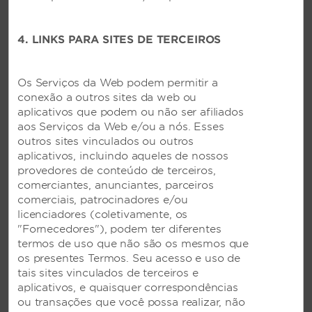
Pesca
Academia
4. LINKS PARA SITES DE TERCEIROS
Health Club
Banheira de hidromassagem
Os Serviços da Web podem permitir a
conexão a outros sites da web ou
Pista de corrida
aplicativos que podem ou não ser afiliados
Piscina externa
aos Serviços da Web e/ou a nós. Esses
outros sites vinculados ou outros
Quadra de tênis ao ar livre
aplicativos, incluindo aqueles de nossos
Mergulho com cilindro
provedores de conteúdo de terceiros,
comerciantes, anunciantes, parceiros
Mergulho com snorkel
comerciais, patrocinadores e/ou
Spa
licenciadores (coletivamente, os
"Fornecedores"), podem ter diferentes
Piscina
termos de uso que não são os mesmos que
Tênis - mesa
os presentes Termos. Seu acesso e uso de
tais sites vinculados de terceiros e
Academia universal
aplicativos, e quaisquer correspondências
Vôlei
ou transações que você possa realizar, não