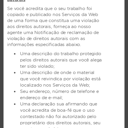
Estacionamento para caminhão/ônibus
Se você acredita que o seu trabalho foi
Estacionamento para deficientes físicos
copiado e publicado nos Serviços da Web
Estacionamento coberto
de uma forma que constitua uma violação
aos direitos autorais, forneça ao nosso
Estacionamento externo
agente uma Notificação de reclamação de
Estacionamento - Motocicleta
violação de direitos autorais com as
informações especificadas abaixo.
Estacionamento - Carro
Uma descrição do trabalho protegido
Balcão de aluguel de carros
pelos direitos autorais que você alega
Estacionamento com manobrista
ter sido violado;
Uma descrição de onde o material
que você reivindica por violação está
Recursos de acessibilidade no local
localizado nos Serviços da Web;
Seu endereço, número de telefone e
Acomodações possuem banheiro no quarto
endereço de e-mail;
Uma declaração sua afirmando que
Elevadores com botões em braile
você acredita de boa-fé que o uso
Elevador com acesso a todos os andares
contestado não foi autorizado pelo
proprietário dos direitos autorais, seu
Elevador perto de quartos com acesso para