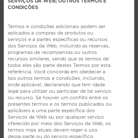
SERVIÇOS DA WEB; OUTROS TERMOS E
Serviço bancário/caixa eletrônico
CONDIÇÕES
Serviços executivos/VIP
Serviços de telefonia
Termos e condições adicionais podem ser
aplicados a compras de produtos ou
serviços e a partes específicas ou recursos
dos Serviços da Web, incluindo as reservas,
Jantar e entretenimento
programas de recompensas ou outros
recursos similares, sendo que os termos de
Bar/Lounge
todos eles são parte destes Termos por esta
Serviço de catering
referência. Você concorda em obedecer a
tais outros termos e condições, incluindo,
Cafeteria
onde aplicável, declarando que tem idade
Restaurante
legal para utilizar ou participar de tal serviço
ou recurso. Se houver um conflito entre os
Salão de jogos
presentes termos e os termos publicados ou
Degustação de vinhos
aplicáveis a uma parte específica dos
Serviços da Web ou por qualquer serviço
oferecido por meio dos Serviços da Web, os
termos mais atuais devem reger o uso
Atividades de saúde e esportes
dessa parte ou do serviço específico.