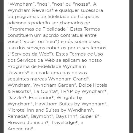
"Wyndham", "nós", "nos" ou "nossa". A
Traslado Do
Tênis
Aeroporto/local
Wyndham Rewards® e qualquer sucessora
ou programas de fidelidade de hóspedes
Compras/loja De
Business Center
Presentes
adicionais poderão ser chamados de
"Programas de Fidelidade." Estes Termos
constituem um acordo contratual entre
você ("você" ou "seu") e nós sobre o seu
uso dos serviços cobertos por esses termos
Comodidades de luxo e
("Serviços da Web"). Estes Termos de Uso
entretenimento
dos Serviços da Web se aplicam ao nosso
Programa de Fidelidade Wyndham
Visite nossa joalheria local ou o
Rewards® e a cada uma das nossas
spa com serviço completo
seguintes marcas Wyndham Grand®,
Wyndham, Wyndham Garden®, Dolce Hotels
Os hóspedes podem relaxar, rejuvenescer e
& Resorts®, La Quinta®, TRYP by Wyndham®,
se refrescar, aproveitando nossas
Dazzler®, Esplendor®, Wingate by
comodidades de luxo, incluindo uma piscina
Wyndham®, Hawthorn Suites by Wyndham®,
ao ar livre com sublime terraço e solário,
Microtel Inn and Suites by Wyndham®,
centro de fitness de ponta, banheira de
Ramada®, Baymont®, Days Inn®, Super 8®,
hidromassagem, esportes aquáticos próximos
Howard Johnson®, Travelodge®, e
à praia, spa com serviço completo e salão de
AmericInn®.
beleza. Somos um resort verdadeiramente