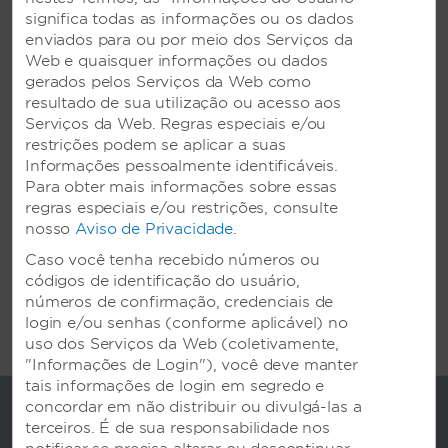
significa todas as informações ou os dados
enviados para ou por meio dos Serviços da
Web e quaisquer informações ou dados
gerados pelos Serviços da Web como
resultado de sua utilização ou acesso aos
POR QUE RESERVAR
Serviços da Web. Regras especiais e/ou
CONOSCO?
restrições podem se aplicar a suas
Informações pessoalmente identificáveis.
Quando você se hospedar em um Hotel
Para obter mais informações sobre essas
Wyndham, você receberá:
regras especiais e/ou restrições, consulte
nosso
Aviso de Privacidade
.
Tarifas exclusivas apenas para membros |
Caso você tenha recebido números ou
Garantia de Melhor Tarifa | Wi-Fi gratuito
códigos de identificação do usuário,
números de confirmação, credenciais de
login e/ou senhas (conforme aplicável) no
uso dos Serviços da Web (coletivamente,
"Informações de Login"), você deve manter
tais informações de login em segredo e
concordar em não distribuir ou divulgá-las a
terceiros. É de sua responsabilidade nos