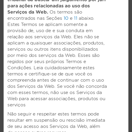
para ações relacionadas ao uso dos
Serviços da Web.
Os termos são
MANTENHA SEU REGIME DE
encontrados nas Seções
10
e
11
abaixo.
EXERCÍCIOS
Estes Termos se aplicam somente a
provisão de, uso de e sua conduta em
Exercite-se na nossa academia. Pare durante
relação aos serviços da Web. Eles não se
sua estadia para aumentar a endorfina.
aplicam a quaisquer associações, produtos,
serviços ou outros itens disponibilizados
por meio dos serviços da Web. Esses são
regidos por seus próprios Termos e
Condições. Leia cuidadosamente estes
termos e certifique-se de que você os
compreenda antes de continuar com o uso
dos Serviços da Web. Se você não concorda
com esses termos, não use os Serviços da
Web para acessar associações, produtos ou
serviços
Não seguir e respeitar estes termos pode
resultar em suspensão ou rescisão imediata
de seu acesso aos Serviços da Web, além