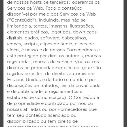
de nossos hosts de terceiros) operamos os
Limpeza a seca
Serviços da Web. Todo o conteúdo
disponível por meio dos Serviços da Web
Elevadores
("Conteúdo"), incluindo, mas não se
Serviços de planejamento de eventos
limitando a, textos, imagens, ilustrações,
elementos gráficos, logotipos, downloads
Recepção
digitais, dados, software, cabeçalhos,
Loja de presentes
ícones, scripts, clipes de áudio, clipes de
vídeo, é nosso e de nossos Fornecedores e
Quarto de hospitalidade
está protegido por direitos autorais, marcas
Serviço de quarto
registradas, marcas de serviço e/ou outros
direitos de propriedade intelectual (que são
Máquina de gelo
regidos pelas leis de direitos autorais dos
Lavanderia/camareira
Estados Unidos e de todo o mundo e por
Serviço limitado de limpeza
disposições de tratados, leis de privacidade
e de publicidade, e regulamentos e
Masseur/massagista
estatutos de comunicação). O Conteúdo é
Equipe multilíngue
de propriedade e controlado por nós ou
nossas afiliadas ou por Fornecedores que
Serviço junto à piscina
tem seu conteúdo licenciado ou
Porteiro/carregador
disponibilizado ou tem direito de