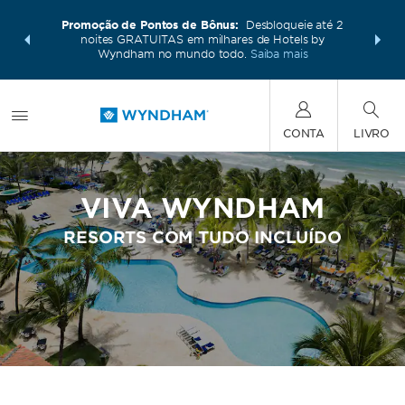
os e muito
Faça um p
Promoção de Pontos de Bônus:
Desbloqueie até 2
ham. Ganhe
mais com 
noites GRATUITAS em milhares de Hotels by
seu pacote
também po
Wyndham no mundo todo.
Saiba mais
CONTA
LIVRO
VIVA WYNDHAM
RESORTS COM TUDO INCLUÍDO