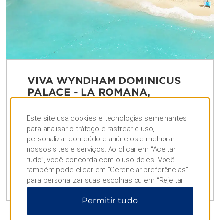
VIVA WYNDHAM DOMINICUS
PALACE - LA ROMANA,
REPÚBLICA DOMINICANA
Este site usa cookies e tecnologias semelhantes
Maravilhoso refúgio à beira-mar com spa e
para analisar o tráfego e rastrear o uso,
10 restaurantes, além de acesso ao Viva
personalizar conteúdo e anúncios e melhorar
Wyndham Dominicus Beach
nossos sites e serviços. Ao clicar em “Aceitar
tudo”, você concorda com o uso deles. Você
também pode clicar em “Gerenciar preferências”
VER RESORT
para personalizar suas escolhas ou em “Rejeitar
tudo” para permitir apenas cookies essenciais.
Permitir tudo
Para obter informações adicionais, visite nosso
Aviso de Privacidade
.