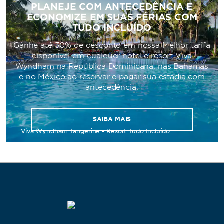
PLANEJE COM ANTECEDÊNCIA E
ECONOMIZE EM SUAS FÉRIAS COM
TUDO INCLUÍDO
Ganhe até 30% de desconto em nossa Melhor tarifa
disponível em qualquer hotel e resort Viva
Wyndham na República Dominicana, nas Bahamas
e no México ao reservar e pagar sua estadia com
antecedência.
SAIBA MAIS
Viva Wyndham Tangerine - Resort Tudo Incluído