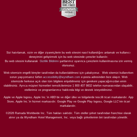
Sizi hatırlamak, sizin ve diğer ziyaretçilerin bu web sitesini nasıl kullandığını anlamak ve kullanıcı
deneyimini geliştirmek için bu web sitesinde çerezler kullanılır.
Bu web sitesini kullanarak
Gizlilik Bildirimi
şartlarımız uyarınca çerezlerin kullanılmasına izin vermiş
olursunuz.
Web sitemizin engelli bireyler tarafından da kullanılabilmesi için çabalıyoruz. Web sitemizi kullanırken
sorun yaşıyorsanız lütfen
accessibility@wyndham.com
e-posta adresinden bize ulaşın. Web
sitemizde herkese açık olan tüm bilgilere erişebilmeniz için gerekeni yapacağımızdan emin
olabilirsiniz. Ayrıca müşteri hizmetleri temsilcilerimize 1 800 407 9832 telefon numarasından ulaşabilir,
otellerimiz ve programlarımız hakkında bilgi ve destek isteyebilirsiniz.
Apple ve Apple logosu, Apple Inc.'in ABD'de ve diğer ülke ve bölgelerde tescilli ticari markalarıdır. App
Store, Apple Inc.'in hizmet markasıdır. Google Play ve Google Play logosu, Google LLC'nin ticari
markalarıdır.
©2026 Ramada Worldwide Inc. Tüm hakları saklıdır. Tüm oteller şirket tarafından franchise olarak
alınır ya da Wyndham Hotel Management, Inc. veya bağlı şirketlerinin biri tarafından yönetilir.