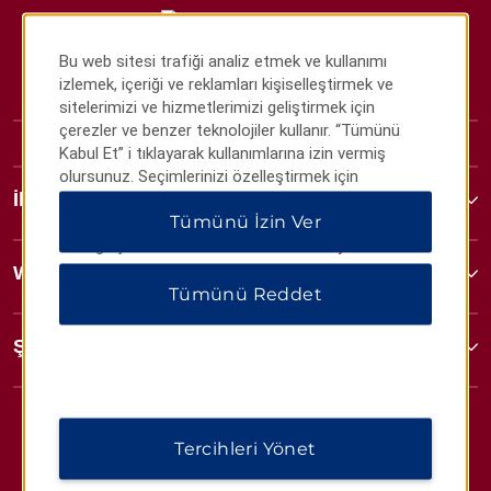
Bu web sitesi trafiği analiz etmek ve kullanımı
izlemek, içeriği ve reklamları kişiselleştirmek ve
sitelerimizi ve hizmetlerimizi geliştirmek için
çerezler ve benzer teknolojiler kullanır. “Tümünü
Kabul Et” i tıklayarak kullanımlarına izin vermiş
olursunuz. Seçimlerinizi özelleştirmek için
İletişim
“Tercihleri Yönet” veya yalnızca gerekli çerezlere
Tümünü İzin Ver
izin vermek için “Tümünü Reddet” i tıklayabilirsiniz.
Ek bilgi için lütfen
Gizlilik Bildirimimizi ziyaret edin
.
Wyndham İşletmeleri
Tümünü Reddet
Şartlar ve Politikalar
Tercihleri Yönet