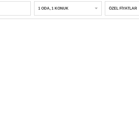
1
ODA
,
1
KONUK
ÖZEL FIYATLAR