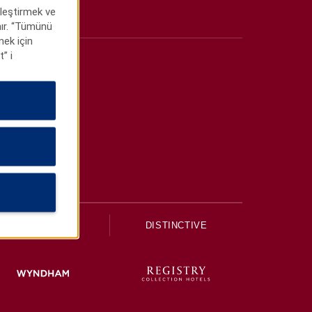
lleştirmek ve
anır. “Tümünü
mek için
” i
UPSCALE
DISTINCTIVE