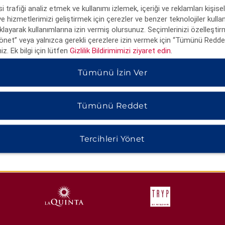
i trafiği analiz etmek ve kullanımı izlemek, içeriği ve reklamları kişise
 ve hizmetlerimizi geliştirmek için çerezler ve benzer teknolojiler kull
tıklayarak kullanımlarına izin vermiş olursunuz. Seçimlerinizi özelleştir
Yönet” veya yalnızca gerekli çerezlere izin vermek için “Tümünü Reddet
niz. Ek bilgi için lütfen
Gizlilik Bildirimimizi ziyaret edin
.
Tümünü İzin Ver
Tümünü Reddet
HOTELS BY WYNDHAM
Tercihleri Yönet
MIDSCALE
LIFESTYLE