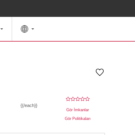
ÖZEL FIYATLAR
ARA
{{/each}}
Gör İmkanlar
Gör Politikaları