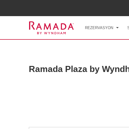
GIRI
CUM
REZERVASYON
Ramada Plaza by Wyndh
Photos