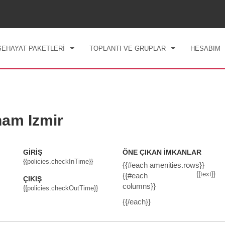
Ş TARIHI
ÇIKIŞ TARIHI
1
ODA
,
1
MISAFIR
, 07 AĞU 2026
CMT, 08 AĞU 2026
SEHAYAT PAKETLERİ
TOPLANTI VE GRUPLAR
HESABIM
am Izmir
GIRIŞ
ÖNE ÇIKAN İMKANLAR
{{policies.checkInTime}}
{{#each amenities.rows}}
{{text}}
{{#each
ÇIKIŞ
columns}}
{{policies.checkOutTime}}
{{/each}}