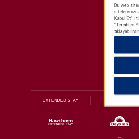
Bu web sites
sitelerimizi
Kabul Et” i 
“Tercihleri 
tıklayabilirsi
EXTENDED STAY
ECONOMY