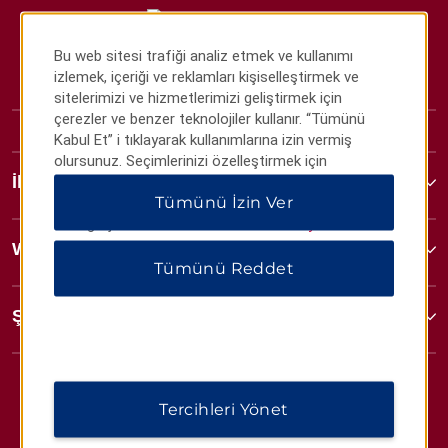
Bu web sitesi trafiği analiz etmek ve kullanımı
izlemek, içeriği ve reklamları kişiselleştirmek ve
sitelerimizi ve hizmetlerimizi geliştirmek için
çerezler ve benzer teknolojiler kullanır. “Tümünü
Kabul Et” i tıklayarak kullanımlarına izin vermiş
olursunuz. Seçimlerinizi özelleştirmek için
İletişim
“Tercihleri Yönet” veya yalnızca gerekli çerezlere
Tümünü İzin Ver
izin vermek için “Tümünü Reddet” i tıklayabilirsiniz.
Ek bilgi için lütfen
Gizlilik Bildirimimizi ziyaret edin
.
Wyndham İşletmeleri
Tümünü Reddet
Şartlar ve Politikalar
Tercihleri Yönet