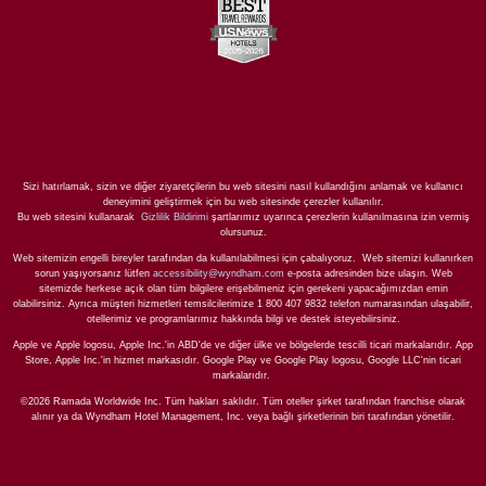
Sizi hatırlamak, sizin ve diğer ziyaretçilerin bu web sitesini nasıl kullandığını anlamak ve kullanıcı
deneyimini geliştirmek için bu web sitesinde çerezler kullanılır.
Bu web sitesini kullanarak
Gizlilik Bildirimi
şartlarımız uyarınca çerezlerin kullanılmasına izin vermiş
olursunuz.
Web sitemizin engelli bireyler tarafından da kullanılabilmesi için çabalıyoruz. Web sitemizi kullanırken
sorun yaşıyorsanız lütfen
accessibility@wyndham.com
e-posta adresinden bize ulaşın. Web
sitemizde herkese açık olan tüm bilgilere erişebilmeniz için gerekeni yapacağımızdan emin
olabilirsiniz. Ayrıca müşteri hizmetleri temsilcilerimize 1 800 407 9832 telefon numarasından ulaşabilir,
otellerimiz ve programlarımız hakkında bilgi ve destek isteyebilirsiniz.
Apple ve Apple logosu, Apple Inc.'in ABD'de ve diğer ülke ve bölgelerde tescilli ticari markalarıdır. App
Store, Apple Inc.'in hizmet markasıdır. Google Play ve Google Play logosu, Google LLC'nin ticari
markalarıdır.
©2026 Ramada Worldwide Inc. Tüm hakları saklıdır. Tüm oteller şirket tarafından franchise olarak
alınır ya da Wyndham Hotel Management, Inc. veya bağlı şirketlerinin biri tarafından yönetilir.