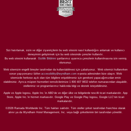
Sizi hatırlamak, sizin ve diğer ziyaretçilerin bu web sitesini nasıl kullandığını anlamak ve kullanıcı
deneyimini geliştirmek için bu web sitesinde çerezler kullanılır.
Bu web sitesini kullanarak
Gizlilik Bildirimi
şartlarımız uyarınca çerezlerin kullanılmasına izin vermiş
olursunuz.
Web sitemizin engelli bireyler tarafından da kullanılabilmesi için çabalıyoruz. Web sitemizi kullanırken
sorun yaşıyorsanız lütfen
accessibility@wyndham.com
e-posta adresinden bize ulaşın. Web
sitemizde herkese açık olan tüm bilgilere erişebilmeniz için gerekeni yapacağımızdan emin
olabilirsiniz. Ayrıca müşteri hizmetleri temsilcilerimize 1 800 407 9832 telefon numarasından ulaşabilir,
otellerimiz ve programlarımız hakkında bilgi ve destek isteyebilirsiniz.
Apple ve Apple logosu, Apple Inc.'in ABD'de ve diğer ülke ve bölgelerde tescilli ticari markalarıdır. App
Store, Apple Inc.'in hizmet markasıdır. Google Play ve Google Play logosu, Google LLC'nin ticari
markalarıdır.
©2026 Ramada Worldwide Inc. Tüm hakları saklıdır. Tüm oteller şirket tarafından franchise olarak
alınır ya da Wyndham Hotel Management, Inc. veya bağlı şirketlerinin biri tarafından yönetilir.