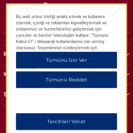
Bu web sitesi trafiği analiz etmek ve kullanımı
izlemek, içeriği ve reklamları kişiselleştirmek ve
sitelerimizi ve hizmetlerimizi geliştirmek için
çerezler ve benzer teknolojiler kullanır. “Tümünü
Kabul Et” i tıklayarak kullanımlarına izin vermiş
olursunuz. Seçimlerinizi özelleştirmek için
İletişim
“Tercihleri Yönet” veya yalnızca gerekli çerezlere
Tümünü İzin Ver
izin vermek için “Tümünü Reddet” i tıklayabilirsiniz.
Ek bilgi için lütfen
Gizlilik Bildirimimizi ziyaret edin
.
Wyndham İşletmeleri
Tümünü Reddet
Şartlar ve Politikalar
Tercihleri Yönet