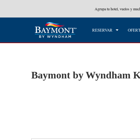
Wyndham Rewards en tu paquete total.
CONOCE MÁS
Agrupa tu hotel, vuelos y mu
CHE
JUE
RESERVAR
OFER
Baymont by Wyndham Kno
Photos