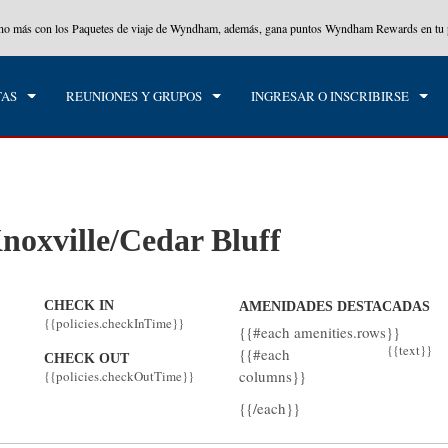
cho más con los Paquetes de viaje de Wyndham, además, gana puntos Wyndham Rewards en tu p
CK IN
CHECK OUT
1
HABITACIÓN
,
1
HUÉS
, 06 AGO 2026
VIE, 07 AGO 2026
TAS
REUNIONES Y GRUPOS
INGRESAR O INSCRIBIRSE
xville/Cedar Bluff
CHECK IN
AMENIDADES DESTACADAS
{{policies.checkInTime}}
{{#each amenities.rows}}
{{text}}
{{#each
CHECK OUT
columns}}
{{policies.checkOutTime}}
{{/each}}