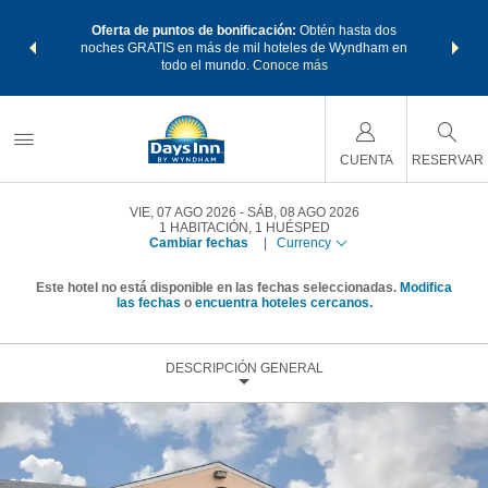
os Paquetes
Oferta de puntos de bonificación:
Obtén hasta dos
Agrupa tu 
os Wyndham
noches GRATIS en más de mil hoteles de Wyndham en
de viaje 
 MÁS
todo el mundo.
Conoce más
Rewar
CUENTA
RESERVAR
VIE, 07 AGO 2026
SÁB, 08 AGO 2026
1
HABITACIÓN
,
1
HUÉSPED
Cambiar fechas
|
Currency
Este hotel no está disponible en las fechas seleccionadas.
Modifica
las fechas
o
encuentra hoteles cercanos.
DESCRIPCIÓN GENERAL