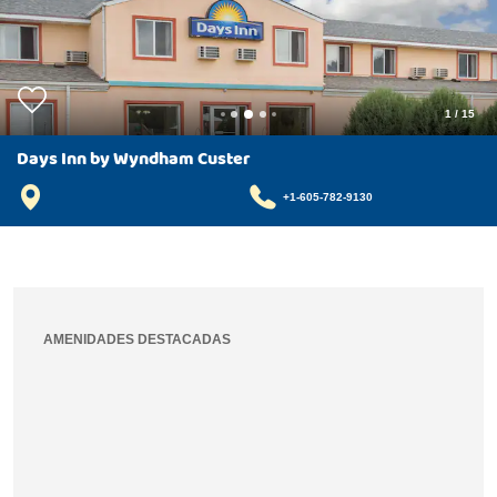
1
/
15
Days Inn by Wyndham Custer
+1-605-782-9130
AMENIDADES DESTACADAS