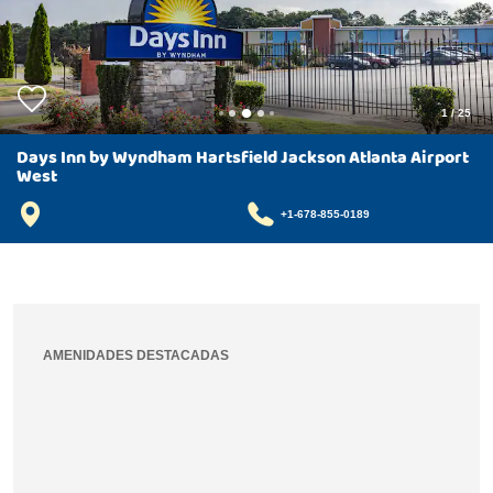
1
/
25
Days Inn by Wyndham Hartsfield Jackson Atlanta Airport
West
+1-678-855-0189
AMENIDADES DESTACADAS