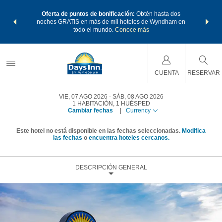
os Paquetes
Oferta de puntos de bonificación:
Obtén hasta dos
Agrupa tu 
os Wyndham
noches GRATIS en más de mil hoteles de Wyndham en
de viaje 
 MÁS
todo el mundo.
Conoce más
Rewar
CUENTA
RESERVAR
VIE, 07 AGO 2026
SÁB, 08 AGO 2026
1
HABITACIÓN
,
1
HUÉSPED
Cambiar fechas
|
Currency
Este hotel no está disponible en las fechas seleccionadas.
Modifica
las fechas
o
encuentra hoteles cercanos.
DESCRIPCIÓN GENERAL