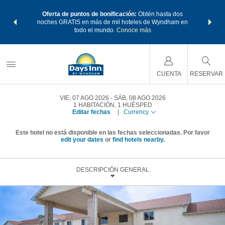
os Paquetes
Oferta de puntos de bonificación:
Obtén hasta dos
Agrupa tu 
os Wyndham
noches GRATIS en más de mil hoteles de Wyndham en
de viaje 
 MÁS
todo el mundo.
Conoce más
Rewar
CUENTA
RESERVAR
VIE, 07 AGO 2026
SÁB, 08 AGO 2026
1
HABITACIÓN
,
1
HUÉSPED
Editar fechas
|
Currency
Este hotel no está disponible en las fechas seleccionadas. Por favor
edit your dates
or
find hotels nearby.
DESCRIPCIÓN GENERAL