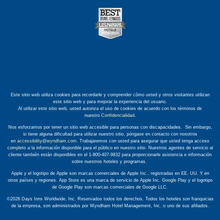
Este sitio web utiliza cookies para recordarle y comprender cómo usted y otros visitantes utilizan
este sitio web y para mejorar la experiencia del usuario.
Al utilizar este sitio web, usted autoriza el uso de cookies de acuerdo con los términos de
nuestro
Confidencialidad
.
Nos esforzamos por tener un sitio web accesible para personas con discapacidades. Sin embargo,
si tiene alguna dificultad para utilizar nuestro sitio, póngase en contacto con nosotros
en
accessibility@wyndham.com
. Trabajaremos con usted para asegurar que usted tenga acceso
completo a la información disponible para el público en nuestro sitio. Nuestros agentes de servicio al
cliente también están disponibles en el 1-800-407-9832 para proporcionarle asistencia e información
sobre nuestros hoteles y programas.
Apple y el logotipo de Apple son marcas comerciales de Apple Inc., registradas en EE. UU. Y en
otros países y regiones. App Store es una marca de servicio de Apple Inc. Google Play y el logotipo
de Google Play son marcas comerciales de Google LLC.
©2026 Days Inns Worldwide, Inc. Reservados todos los derechos. Todos los hoteles son franquicias
de la empresa, son administrados por Wyndham Hotel Management, Inc. o uno de sus afiliados.