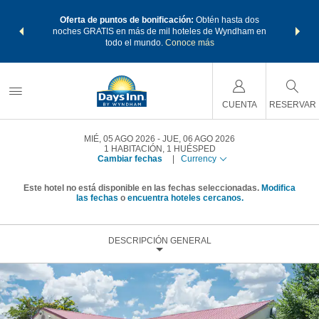
os Paquetes
Oferta de puntos de bonificación:
Obtén hasta dos
Agrupa tu 
os Wyndham
noches GRATIS en más de mil hoteles de Wyndham en
de viaje 
 MÁS
todo el mundo.
Conoce más
Rewar
CUENTA
RESERVAR
MIÉ, 05 AGO 2026
JUE, 06 AGO 2026
1
HABITACIÓN
,
1
HUÉSPED
Cambiar fechas
|
Currency
Este hotel no está disponible en las fechas seleccionadas.
Modifica
las fechas
o
encuentra hoteles cercanos.
DESCRIPCIÓN GENERAL