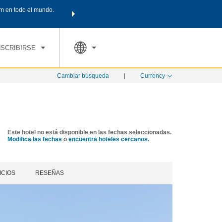
m en todo el mundo.
Agrupa tu hotel, vuelos y mucho más con los Paquetes de
PED
TARIFAS ESPECIALES
RESERVAR AHORA
en tu paquete tota
NSCRIBIRSE
Cambiar búsqueda
|
Currency
Este hotel no está disponible en las fechas seleccionadas.
Modifica las fechas
o
encuentra hoteles cercanos.
ICIOS
RESEÑAS