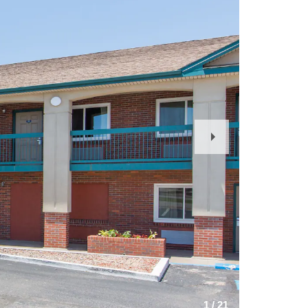
Next
Slide
1
/
21