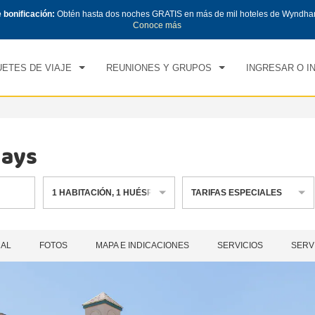
e bonificación:
Obtén hasta dos noches GRATIS en más de mil hoteles de Wyndha
CK IN
CHECK OUT
1
HABITACIÓN
,
1
HUÉS
Conoce más
, 09 AGO 2026
LUN, 10 AGO 2026
ETES DE VIAJE
REUNIONES Y GRUPOS
INGRESAR O I
Hays
1
HABITACIÓN
,
1
HUÉSPED
TARIFAS ESPECIALES
RAL
FOTOS
MAPA E INDICACIONES
SERVICIOS
SERV