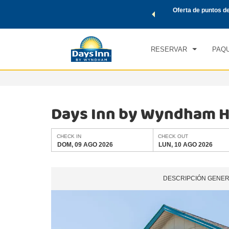
de viaje de Wyndham, además, gana puntos Wyndham Rewards
Oferta de puntos d
CHE
tal.
CONOCE MÁS
DOM
RESERVAR
PAQU
Days Inn by Wyndham 
CHECK IN
CHECK OUT
DOM, 09 AGO 2026
LUN, 10 AGO 2026
DESCRIPCIÓN GENE