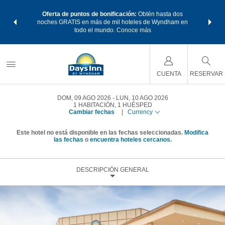
os Paquetes
Oferta de puntos de bonificación:
Obtén hasta dos
Agrupa tu 
os Wyndham
noches GRATIS en más de mil hoteles de Wyndham en
de viaje 
 MÁS
todo el mundo.
Conoce más
Rewar
CUENTA
RESERVAR
DOM, 09 AGO 2026
LUN, 10 AGO 2026
1
HABITACIÓN
,
1
HUÉSPED
Cambiar fechas
|
Currency
Este hotel no está disponible en las fechas seleccionadas.
Modifica
las fechas
o
encuentra hoteles cercanos.
DESCRIPCIÓN GENERAL