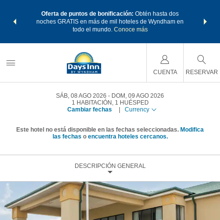
os Paquetes
Oferta de puntos de bonificación:
Obtén hasta dos
Agrupa tu 
os Wyndham
noches GRATIS en más de mil hoteles de Wyndham en
de viaje 
 MÁS
todo el mundo.
Conoce más
Rewar
CUENTA
RESERVAR
SÁB, 08 AGO 2026
DOM, 09 AGO 2026
1
HABITACIÓN
,
1
HUÉSPED
Cambiar fechas
|
Currency
Este hotel no está disponible en las fechas seleccionadas.
Modifica
las fechas
o
encuentra hoteles cercanos.
DESCRIPCIÓN GENERAL