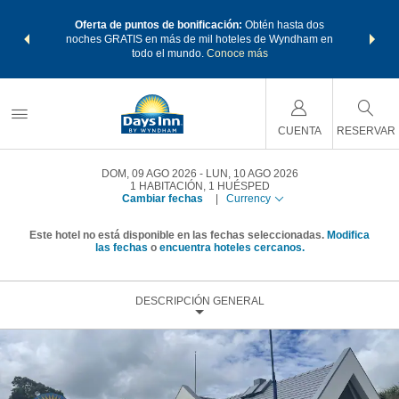
os Paquetes
Oferta de puntos de bonificación:
Obtén hasta dos
Agrupa tu 
os Wyndham
noches GRATIS en más de mil hoteles de Wyndham en
de viaje 
 MÁS
todo el mundo.
Conoce más
Rewar
CUENTA
RESERVAR
DOM, 09 AGO 2026
LUN, 10 AGO 2026
1
HABITACIÓN
,
1
HUÉSPED
Cambiar fechas
|
Currency
Este hotel no está disponible en las fechas seleccionadas.
Modifica
las fechas
o
encuentra hoteles cercanos.
DESCRIPCIÓN GENERAL