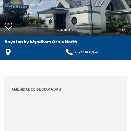
1
/
17
Days Inn by Wyndham Ocala North
+1-352-414-2473
AMENIDADES DESTACADAS