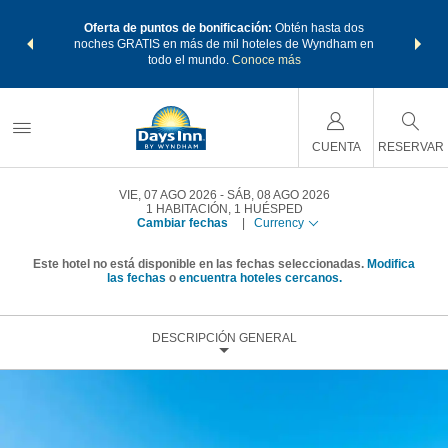
os Paquetes
Oferta de puntos de bonificación:
Obtén hasta dos
Agrupa tu 
os Wyndham
noches GRATIS en más de mil hoteles de Wyndham en
de viaje 
 MÁS
todo el mundo.
Conoce más
Rewar
CUENTA
RESERVAR
VIE, 07 AGO 2026
SÁB, 08 AGO 2026
1
HABITACIÓN
,
1
HUÉSPED
Cambiar fechas
|
Currency
Este hotel no está disponible en las fechas seleccionadas.
Modifica
las fechas
o
encuentra hoteles cercanos.
DESCRIPCIÓN GENERAL