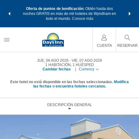
os Paquetes
Oferta de puntos de bonificación:
Obtén hasta dos
Agrupa tu 
os Wyndham
noches GRATIS en más de mil hoteles de Wyndham en
de viaje 
 MÁS
todo el mundo.
Conoce más
Rewar
CUENTA
RESERVAR
JUE, 06 AGO 2026
VIE, 07 AGO 2026
1
HABITACIÓN
,
1
HUÉSPED
Cambiar fechas
|
Currency
Este hotel no está disponible en las fechas seleccionadas.
Modifica
las fechas
o
encuentra hoteles cercanos.
DESCRIPCIÓN GENERAL