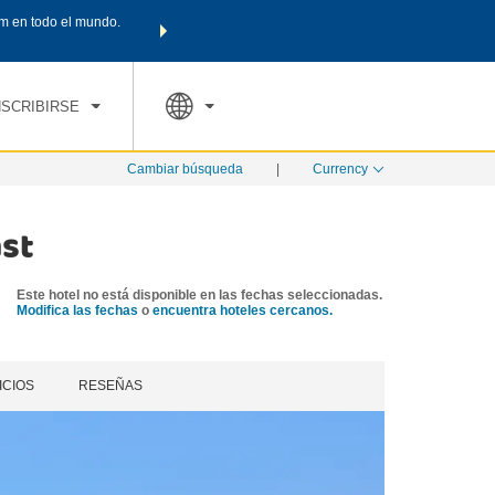
m en todo el mundo.
Agrupa tu hotel, vuelos y mucho más con los Paquetes de
PED
TARIFAS ESPECIALES
RESERVAR AHORA
en tu paquete tota
NSCRIBIRSE
Cambiar búsqueda
|
Currency
st
Este hotel no está disponible en las fechas seleccionadas.
Modifica las fechas
o
encuentra hoteles cercanos.
ICIOS
RESEÑAS