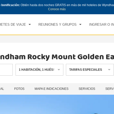
e bonificación:
Obtén hasta dos noches GRATIS en más de mil hoteles de Wyndha
CK IN
CHECK OUT
1
HABITACIÓN
,
1
HUÉS
Conoce más
, 08 AGO 2026
DOM, 09 AGO 2026
ETES DE VIAJE
REUNIONES Y GRUPOS
INGRESAR O I
Wyndham Rocky Mount Golden Ea
1
HABITACIÓN
,
1
HUÉSPED
TARIFAS ESPECIALES
RAL
FOTOS
MAPA E INDICACIONES
SERVICIOS
SERV