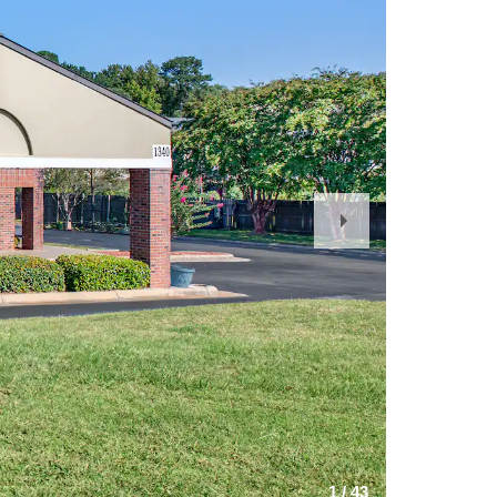
Next
Slide
1
/
43