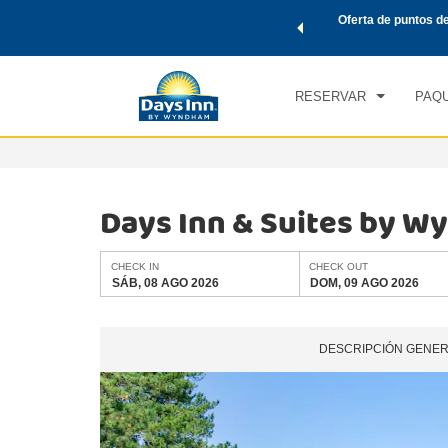
de viaje de Wyndham, además, gana puntos Wyndham Rewards
Oferta de puntos d
CHE
tal.
CONOCE MÁS
SÁB
RESERVAR
PAQU
Days Inn & Suites by 
CHECK IN
CHECK OUT
SÁB, 08 AGO 2026
DOM, 09 AGO 2026
DESCRIPCIÓN GENE