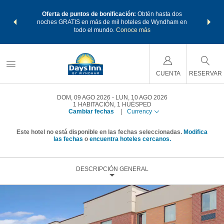
os Paquetes
Oferta de puntos de bonificación:
Obtén hasta dos
Agrupa tu 
os Wyndham
noches GRATIS en más de mil hoteles de Wyndham en
de viaje 
 MÁS
todo el mundo.
Conoce más
Rewar
CUENTA
RESERVAR
DOM, 09 AGO 2026
LUN, 10 AGO 2026
1
HABITACIÓN
,
1
HUÉSPED
Cambiar fechas
|
Currency
Este hotel no está disponible en las fechas seleccionadas.
Modifica
las fechas
o
encuentra hoteles cercanos.
DESCRIPCIÓN GENERAL