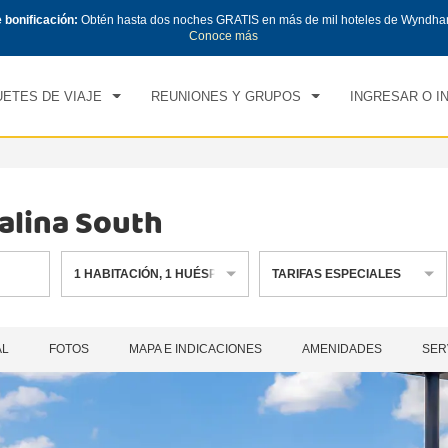
e bonificación:
Obtén hasta dos noches GRATIS en más de mil hoteles de Wyndha
CK IN
CHECK OUT
1
HABITACIÓN
,
1
HUÉS
Conoce más
, 07 AGO 2026
SÁB, 08 AGO 2026
ETES DE VIAJE
REUNIONES Y GRUPOS
INGRESAR O I
alina South
1
HABITACIÓN
,
1
HUÉSPED
TARIFAS ESPECIALES
AL
FOTOS
MAPA E INDICACIONES
AMENIDADES
SER