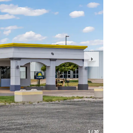
Next
Slide
1
/
30