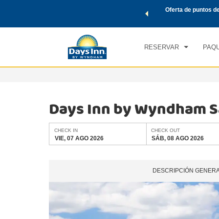
de viaje de Wyndham, además, gana puntos Wyndham Rewards
Oferta de puntos d
CHE
tal.
CONOCE MÁS
VIE
RESERVAR
PAQU
Days Inn by Wyndham S
CHECK IN
CHECK OUT
VIE, 07 AGO 2026
SÁB, 08 AGO 2026
DESCRIPCIÓN GENER