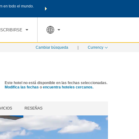
m en todo el mundo.
Agrupa tu hotel, vuelos y mucho más con los Paquetes de
PED
TARIFAS ESPECIALES
RESERVAR AHORA
en tu paquete tota
NSCRIBIRSE
Cambiar búsqueda
|
Currency
Este hotel no está disponible en las fechas seleccionadas.
Modifica las fechas
o
encuentra hoteles cercanos.
VICIOS
RESEÑAS