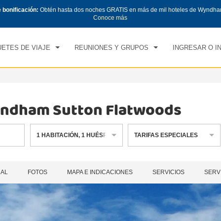
e bonificación:
Obtén hasta dos noches GRATIS en más de mil hoteles de Wyndha
CK IN
CHECK OUT
1
HABITACIÓN
,
1
HUÉS
Conoce más
, 07 AGO 2026
SÁB, 08 AGO 2026
ETES DE VIAJE
REUNIONES Y GRUPOS
INGRESAR O I
Wyndham Sutton Flatwoods
1
HABITACIÓN
,
1
HUÉSPED
TARIFAS ESPECIALES
RAL
FOTOS
MAPA E INDICACIONES
SERVICIOS
SERV