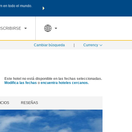
m en todo el mundo.
Agrupa tu hotel, vuelos y mucho más con los Paquetes de
PED
TARIFAS ESPECIALES
RESERVAR AHORA
en tu paquete tota
NSCRIBIRSE
Cambiar búsqueda
|
Currency
Este hotel no está disponible en las fechas seleccionadas.
Modifica las fechas
o
encuentra hoteles cercanos.
ICIOS
RESEÑAS