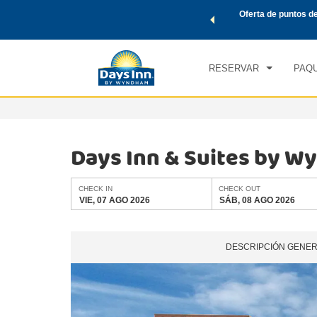
de viaje de Wyndham, además, gana puntos Wyndham Rewards
Oferta de puntos d
CHE
tal.
CONOCE MÁS
VIE
RESERVAR
PAQU
Days Inn & Suites by 
CHECK IN
CHECK OUT
VIE, 07 AGO 2026
SÁB, 08 AGO 2026
DESCRIPCIÓN GENE