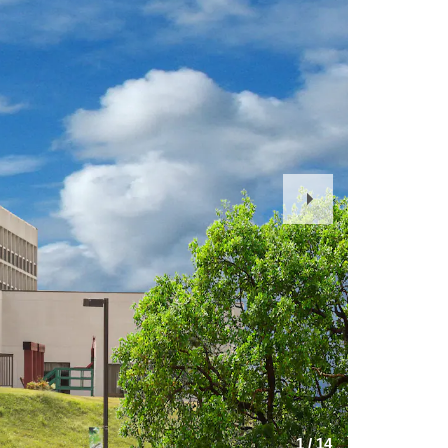
Next
Slide
1
/
14