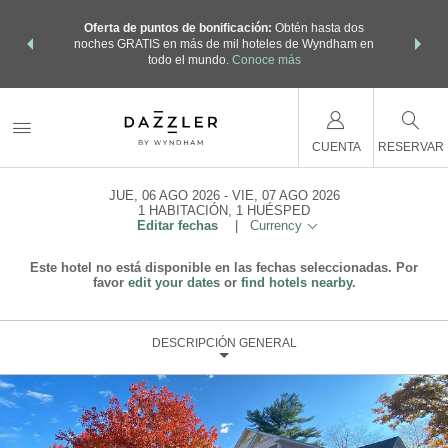
os Paquetes
Oferta de puntos de bonificación:
Obtén hasta dos
Agrupa tu 
os Wyndham
noches GRATIS en más de mil hoteles de Wyndham en
de viaje 
 MÁS
todo el mundo.
Conoce más
Rewar
CUENTA
RESERVAR
JUE, 06 AGO 2026
VIE, 07 AGO 2026
1
HABITACIÓN
,
1
HUÉSPED
Editar fechas
|
Currency
Este hotel no está disponible en las fechas seleccionadas. Por
favor
edit your dates
or
find hotels nearby.
DESCRIPCIÓN GENERAL