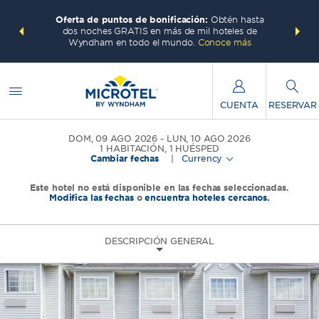
 con los
Agrupa 
Oferta de puntos de bonificación:
Obtén hasta
ás, gana
Paquete
dos noches GRATIS en más de mil hoteles de
te total.
puntos W
Wyndham en todo el mundo.
Conoce más
CUENTA
RESERVAR
DOM, 09 AGO 2026
LUN, 10 AGO 2026
1
HABITACIÓN
,
1
HUÉSPED
Cambiar fechas
|
Currency
Este hotel no está disponible en las fechas seleccionadas.
Modifica las fechas
o
encuentra hoteles cercanos.
DESCRIPCIÓN GENERAL