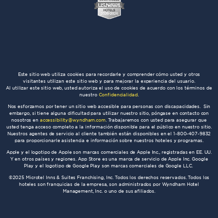
Este sitio web utiliza cookies para recordarle y comprender cómo usted y otros
visitantes utilizan este sitio web y para mejorar la experiencia del usuario.
Al utilizar este sitio web, usted autoriza el uso de cookies de acuerdo con los términos de
nuestro
Confidencialidad
.
Nos esforzamos por tener un sitio web accesible para personas con discapacidades. Sin
embargo, si tiene alguna dificultad para utilizar nuestro sitio, póngase en contacto con
nosotros en
accessibility@wyndham.com
. Trabajaremos con usted para asegurar que
usted tenga acceso completo a la información disponible para el público en nuestro sitio.
Nuestros agentes de servicio al cliente también están disponibles en el 1-800-407-9832
para proporcionarle asistencia e información sobre nuestros hoteles y programas.
Apple y el logotipo de Apple son marcas comerciales de Apple Inc., registradas en EE. UU.
Y en otros países y regiones. App Store es una marca de servicio de Apple Inc. Google
Play y el logotipo de Google Play son marcas comerciales de Google LLC.
©2025 Microtel Inns & Suites Franchising, Inc. Todos los derechos reservados. Todos los
hoteles son franquicias de la empresa, son administrados por Wyndham Hotel
Management, Inc. o uno de sus afiliados.