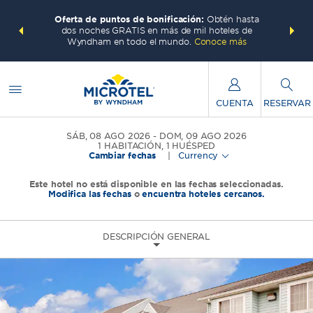
 con los
Agrupa 
Oferta de puntos de bonificación:
Obtén hasta
ás, gana
Paquete
dos noches GRATIS en más de mil hoteles de
te total.
puntos W
Wyndham en todo el mundo.
Conoce más
CUENTA
RESERVAR
SÁB, 08 AGO 2026
DOM, 09 AGO 2026
1
HABITACIÓN
,
1
HUÉSPED
Cambiar fechas
|
Currency
Este hotel no está disponible en las fechas seleccionadas.
Modifica las fechas
o
encuentra hoteles cercanos.
DESCRIPCIÓN GENERAL