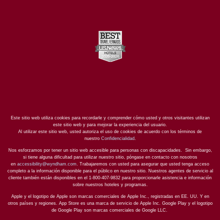
Este sitio web utiliza cookies para recordarle y comprender cómo usted y otros visitantes utilizan
este sitio web y para mejorar la experiencia del usuario.
Al utilizar este sitio web, usted autoriza el uso de cookies de acuerdo con los términos de
nuestro
Confidencialidad
.
Nos esforzamos por tener un sitio web accesible para personas con discapacidades. Sin embargo,
si tiene alguna dificultad para utilizar nuestro sitio, póngase en contacto con nosotros
en
accessibility@wyndham.com
. Trabajaremos con usted para asegurar que usted tenga acceso
completo a la información disponible para el público en nuestro sitio. Nuestros agentes de servicio al
cliente también están disponibles en el 1-800-407-9832 para proporcionarle asistencia e información
sobre nuestros hoteles y programas.
Apple y el logotipo de Apple son marcas comerciales de Apple Inc., registradas en EE. UU. Y en
otros países y regiones. App Store es una marca de servicio de Apple Inc. Google Play y el logotipo
de Google Play son marcas comerciales de Google LLC.