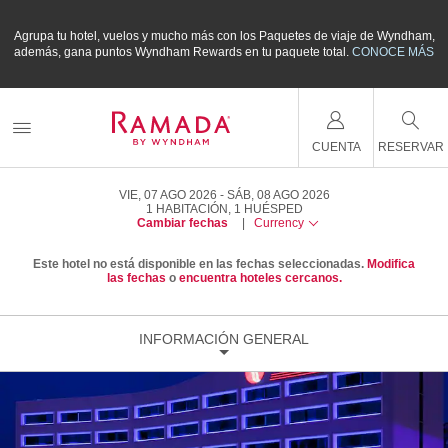
m,
Agrupa tu hotel, vuelos y mucho más con los Paquetes de viaje de Wyndham,
A
ÁS
además, gana puntos Wyndham Rewards en tu paquete total.
CONOCE MÁS
a
CUENTA
RESERVAR
VIE, 07 AGO 2026
SÁB, 08 AGO 2026
1
HABITACIÓN
,
1
HUÉSPED
Cambiar fechas
|
Currency
Este hotel no está disponible en las fechas seleccionadas.
Modifica
las fechas
o
encuentra hoteles cercanos.
INFORMACIÓN GENERAL