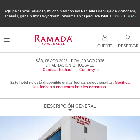
m,
Agrupa tu hotel, vuelos y mucho más con los Paquetes de viaje de Wyndham,
A
ÁS
además, gana puntos Wyndham Rewards en tu paquete total.
CONOCE MÁS
a
CUENTA
RESERVAR
SÁB, 08 AGO 2026
DOM, 09 AGO 2026
1
HABITACIÓN
,
1
HUÉSPED
Cambiar fechas
|
Currency
Este hotel no está disponible en las fechas seleccionadas.
Modifica
las fechas
o
encuentra hoteles cercanos.
DESCRIPCIÓN GENERAL