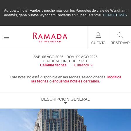
m,
Agrupa tu hotel, vuelos y mucho más con los Paquetes de viaje de Wyndham,
A
ÁS
además, gana puntos Wyndham Rewards en tu paquete total.
CONOCE MÁS
a
CUENTA
RESERVAR
SÁB, 08 AGO 2026
DOM, 09 AGO 2026
1
HABITACIÓN
,
1
HUÉSPED
Cambiar fechas
|
Currency
Este hotel no está disponible en las fechas seleccionadas.
Modifica
las fechas
o
encuentra hoteles cercanos.
DESCRIPCIÓN GENERAL