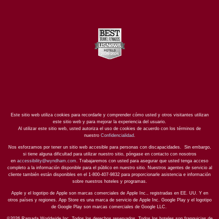
Este sitio web utiliza cookies para recordarle y comprender cómo usted y otros visitantes utilizan
este sitio web y para mejorar la experiencia del usuario.
Al utilizar este sitio web, usted autoriza el uso de cookies de acuerdo con los términos de
nuestro
Confidencialidad
.
Nos esforzamos por tener un sitio web accesible para personas con discapacidades. Sin embargo,
si tiene alguna dificultad para utilizar nuestro sitio, póngase en contacto con nosotros
en
accessibility@wyndham.com
. Trabajaremos con usted para asegurar que usted tenga acceso
completo a la información disponible para el público en nuestro sitio. Nuestros agentes de servicio al
cliente también están disponibles en el 1-800-407-9832 para proporcionarle asistencia e información
sobre nuestros hoteles y programas.
Apple y el logotipo de Apple son marcas comerciales de Apple Inc., registradas en EE. UU. Y en
otros países y regiones. App Store es una marca de servicio de Apple Inc. Google Play y el logotipo
de Google Play son marcas comerciales de Google LLC.
©2026 Ramada Worldwide Inc. Todos los derechos reservados. Todos los hoteles son franquicias de