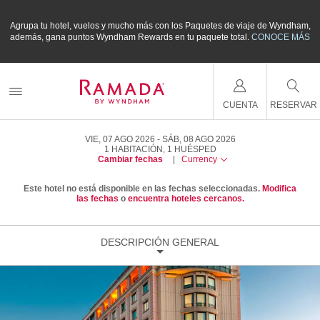
m,
Agrupa tu hotel, vuelos y mucho más con los Paquetes de viaje de Wyndham,
A
ÁS
además, gana puntos Wyndham Rewards en tu paquete total.
CONOCE MÁS
a
CUENTA
RESERVAR
VIE, 07 AGO 2026
SÁB, 08 AGO 2026
1
HABITACIÓN
,
1
HUÉSPED
Cambiar fechas
|
Currency
Este hotel no está disponible en las fechas seleccionadas.
Modifica
las fechas
o
encuentra hoteles cercanos.
DESCRIPCIÓN GENERAL