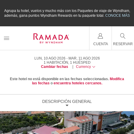
m,
Agrupa tu hotel, vuelos y mucho más con los Paquetes de viaje de Wyndham,
A
ÁS
además, gana puntos Wyndham Rewards en tu paquete total.
CONOCE MÁS
a
CUENTA
RESERVAR
LUN, 10 AGO 2026
MAR, 11 AGO 2026
1
HABITACIÓN
,
1
HUÉSPED
Cambiar fechas
|
Currency
Este hotel no está disponible en las fechas seleccionadas.
Modifica
las fechas
o
encuentra hoteles cercanos.
DESCRIPCIÓN GENERAL