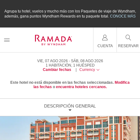
m,
Agrupa tu hotel, vuelos y mucho más con los Paquetes de viaje de Wyndham,
A
ÁS
además, gana puntos Wyndham Rewards en tu paquete total.
CONOCE MÁS
a
CUENTA
RESERVAR
VIE, 07 AGO 2026
SÁB, 08 AGO 2026
1
HABITACIÓN
,
1
HUÉSPED
Cambiar fechas
|
Currency
Este hotel no está disponible en las fechas seleccionadas.
Modifica
las fechas
o
encuentra hoteles cercanos.
DESCRIPCIÓN GENERAL