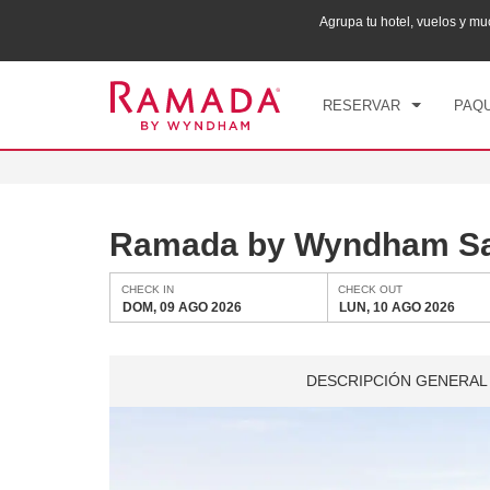
ana puntos Wyndham Rewards en tu paquete total.
Agrupa tu hotel, vuelos y 
CHE
DOM
RESERVAR
PAQU
Ramada by Wyndham Sar
CHECK IN
CHECK OUT
DOM, 09 AGO 2026
LUN, 10 AGO 2026
DESCRIPCIÓN GENERAL