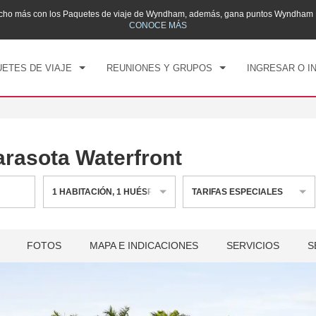
mucho más con los Paquetes de viaje de Wyndham, además, gana puntos Wyndham R
CK IN
CHECK OUT
1
HABITACIÓN
,
1
HUÉS
CONOCE MÁS
, 09 AGO 2026
LUN, 10 AGO 2026
ETES DE VIAJE
REUNIONES Y GRUPOS
INGRESAR O I
asota Waterfront
1
HABITACIÓN
,
1
HUÉSPED
TARIFAS ESPECIALES
FOTOS
MAPA E INDICACIONES
SERVICIOS
S