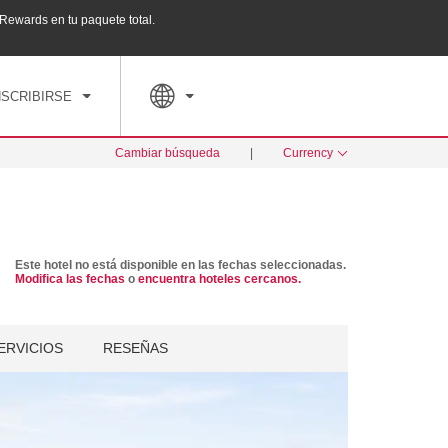
ewards en tu paquete total.
Agrupa tu hotel, vuelos y mucho más con los Pa
PED
TARIFAS ESPECIALES
RESERVAR AHORA
NSCRIBIRSE
Cambiar búsqueda
|
Currency
Este hotel no está disponible en las fechas seleccionadas.
Modifica las fechas
o
encuentra hoteles cercanos.
ERVICIOS
RESEÑAS