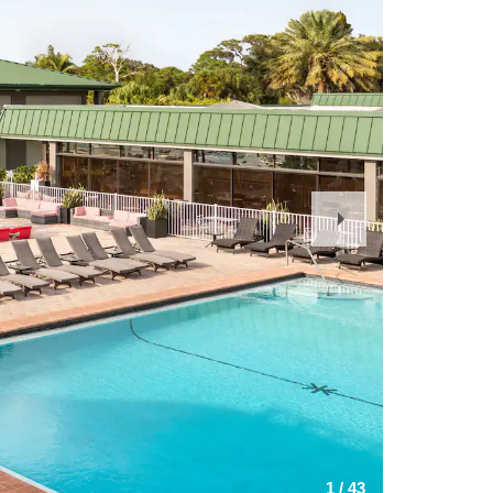
Next
Slide
1
/
43