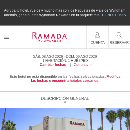
m,
Agrupa tu hotel, vuelos y mucho más con los Paquetes de viaje de Wyndham,
A
ÁS
además, gana puntos Wyndham Rewards en tu paquete total.
CONOCE MÁS
a
CUENTA
RESERVAR
SÁB, 08 AGO 2026
DOM, 09 AGO 2026
1
HABITACIÓN
,
1
HUÉSPED
Cambiar fechas
|
Currency
Este hotel no está disponible en las fechas seleccionadas.
Modifica
las fechas
o
encuentra hoteles cercanos.
DESCRIPCIÓN GENERAL