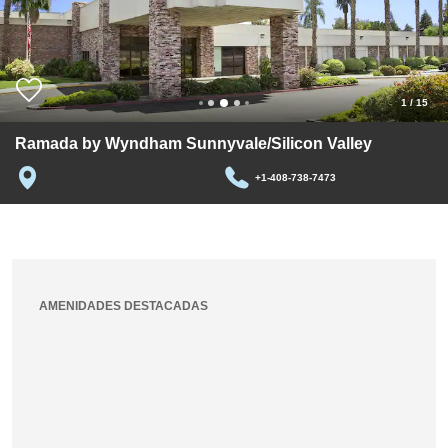
1
/
15
Ramada by Wyndham Sunnyvale/Silicon Valley
+1-408-738-7473
AMENIDADES DESTACADAS