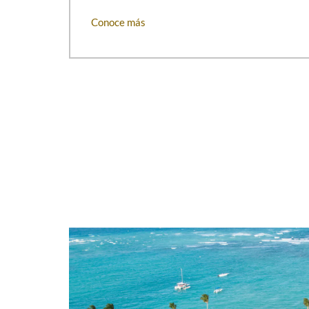
ubicados en todo el resort. Relájate en una de 
Conoce más
humo, que cuentan con un balcón amueblado, h
jardines, una bañera de hidromasaje, room ser
comodidades. Siete elegantes lugares e impres
son ideales para bodas mágicas y reuniones d
hasta 500 invitados. Para completar tu estadí
Cana, encontrarás comodidades como estacion
de traslado local (por un cargo adicional), una
servicio de parte del personal multilingüe dis