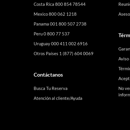
Costa Rica 800 854 78544
Reuni
Mexico 800 062 1218
Asesor
Panama 001 800 507 2738
Peru 0 800 77 537
Térmi
Uruguay 000 411 002 6916
Garant
Otros Países 1 (877) 604 0069
Aviso
Térmi
Contáctanos
Acept
Busca Tu Reserva
No ve
infor
Atención al cliente/Ayuda