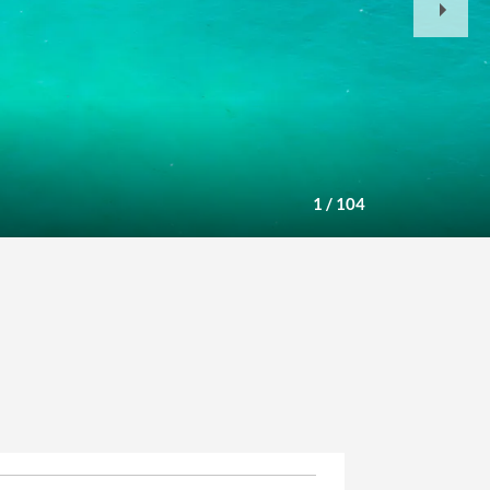
Slide
1
/
104