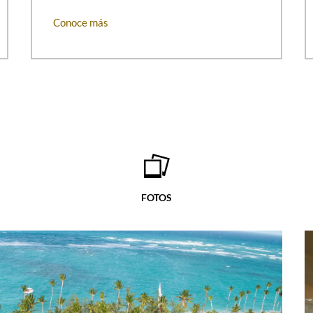
las 673 lujosas suites libres de
ermosas vistas del mar o los
Conoce más
vice disponible 24/7 y otras
ionantes espacios al aire libre
e negocios inspiradoras para
a en este paraíso de Punta
amiento y WiFi gratis, servicio
 tienda de artículos varios y
ponible 24/7.
FOTOS