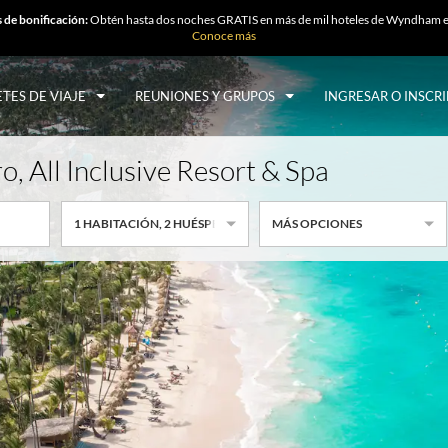
 de bonificación:
Obtén hasta dos noches GRATIS en más de mil hoteles de Wyndham e
Conoce más
TES DE VIAJE
REUNIONES Y GRUPOS
INGRESAR O INSCRI
, All Inclusive Resort & Spa
1
HABITACIÓN
,
2
HUÉSPEDES POR HABITACIÓN
MÁS OPCIONES