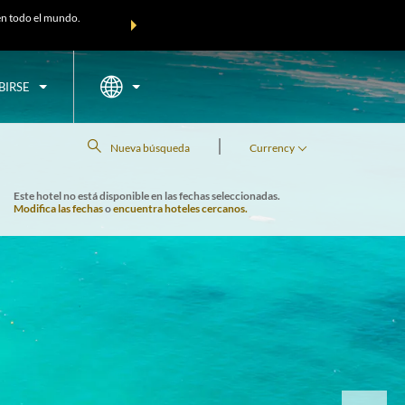
n todo el mundo.
Agrupa tu hotel, vuelos y mucho más con los Paquetes de vi
paquete total.
BIRSE
|
Nueva búsqueda
Currency
Este hotel no está disponible en las fechas seleccionadas.
Modifica las fechas
o
encuentra hoteles cercanos.
Next