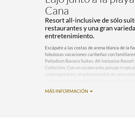
Cana
Resort all-inclusive de sólo suit
restaurantes y una gran varied
entretenimiento.
Escápate a las costas de arena blanca de la 
fabulosas vacaciones caribeñas con familiares
Palladium Bavaro Suites, All-Inclusive Resort
Collection. Con un exuberante paisaje tropica
contemporánea, el extenso hotel de cinco estr
cada rincón con comodidades para todas las e
Infinite Indulgence® que supera el servicio co
MÁS INFORMACIÓN
kilómetros del Aeropuerto Internacional de P
llegar a través de un servicio de traslado dis
adicional), y a un corto recorrido en auto del
Park, de grandes tiendas en el centro comerc
Downtown Punta Cana, así como de los animad
la ciudad.