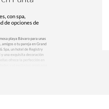
es, con spa,
ad de opciones de
famosa playa Bávaro para unas
, amigos o tu pareja en Grand
 & Spa, un hotel de Registry
l y una exquisita decoración
ellas ofrece la perfección en
dades y el exclusivo programa
n todo incluido. Estarás a 23
unta Cana (PUJ), al que puedes
ponible 24/7 (por un cargo
 divertido Bavaro Adventure
ial BlueMall Puntacana y
os bares y clubes nocturnos de