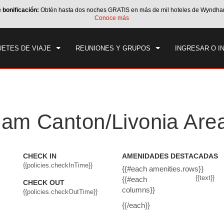
e bonificación:
Obtén hasta dos noches GRATIS en más de mil hoteles de Wyndha
CK IN
CHECK OUT
1
HABITACIÓN
,
1
HUÉS
Conoce más
, 06 AGO 2026
VIE, 07 AGO 2026
ETES DE VIAJE
REUNIONES Y GRUPOS
INGRESAR O I
am Canton/Livonia Are
CHECK IN
AMENIDADES DESTACADAS
{{policies.checkInTime}}
{{#each amenities.rows}}
{{text}}
{{#each
CHECK OUT
columns}}
{{policies.checkOutTime}}
{{/each}}