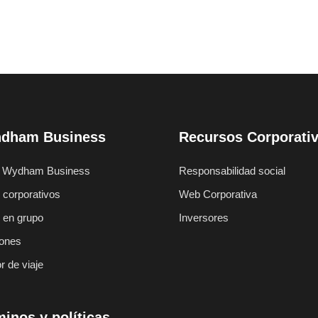
dham Business
Recursos Corporati
 Wydham Business
Responsabilidad social
 corporativos
Web Corporativa
s en grupo
Inversores
ones
r de viaje
inos y políticas