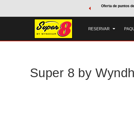
de viaje de Wyndham, además, gana puntos Wyndham Rewards
Oferta de puntos d
CHE
tal.
CONOCE MÁS
JUE
RESERVAR
PAQU
Super 8 by Wyndh
Photos