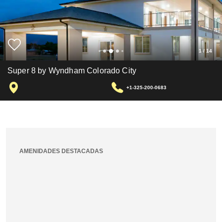
1
/
14
Super 8 by Wyndham Colorado City
+1-325-200-0683
AMENIDADES DESTACADAS