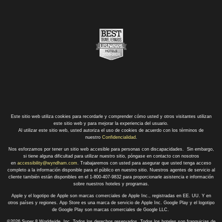
Este sitio web utiliza cookies para recordarle y comprender cómo usted y otros visitantes utilizan
este sitio web y para mejorar la experiencia del usuario.
Al utilizar este sitio web, usted autoriza el uso de cookies de acuerdo con los términos de
nuestro
Confidencialidad
.
Nos esforzamos por tener un sitio web accesible para personas con discapacidades. Sin embargo,
si tiene alguna dificultad para utilizar nuestro sitio, póngase en contacto con nosotros
en
accessibility@wyndham.com
. Trabajaremos con usted para asegurar que usted tenga acceso
completo a la información disponible para el público en nuestro sitio. Nuestros agentes de servicio al
cliente también están disponibles en el 1-800-407-9832 para proporcionarle asistencia e información
sobre nuestros hoteles y programas.
Apple y el logotipo de Apple son marcas comerciales de Apple Inc., registradas en EE. UU. Y en
otros países y regiones. App Store es una marca de servicio de Apple Inc. Google Play y el logotipo
de Google Play son marcas comerciales de Google LLC.
©2026 Super 8 Worldwide, Inc. Todos los derechos reservados. Todos los hoteles son franquicias de