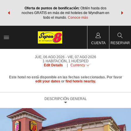
os Paquetes
Oferta de puntos de bonificación:
Obtén hasta dos
Agrupa tu 
os Wyndham
noches GRATIS en más de mil hoteles de Wyndham en
de viaje 
 MÁS
todo el mundo.
Conoce más
Rewar
CUENTA
RESERVAR
JUE, 06 AGO 2026
VIE, 07 AGO 2026
1
HABITACIÓN
,
1
HUÉSPED
Edit Details
|
Currency
Este hotel no está disponible en las fechas seleccionadas. Por favor
edit your dates
or
find hotels nearby.
DESCRIPCIÓN GENERAL