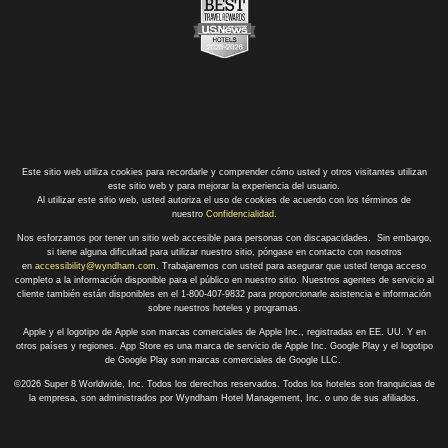
Este sitio web utiliza cookies para recordarle y comprender cómo usted y otros visitantes utilizan
este sitio web y para mejorar la experiencia del usuario.
Al utilizar este sitio web, usted autoriza el uso de cookies de acuerdo con los términos de
nuestro
Confidencialidad
.
Nos esforzamos por tener un sitio web accesible para personas con discapacidades. Sin embargo,
si tiene alguna dificultad para utilizar nuestro sitio, póngase en contacto con nosotros
en
accessibility@wyndham.com
. Trabajaremos con usted para asegurar que usted tenga acceso
completo a la información disponible para el público en nuestro sitio. Nuestros agentes de servicio al
cliente también están disponibles en el 1-800-407-9832 para proporcionarle asistencia e información
sobre nuestros hoteles y programas.
Apple y el logotipo de Apple son marcas comerciales de Apple Inc., registradas en EE. UU. Y en
otros países y regiones. App Store es una marca de servicio de Apple Inc. Google Play y el logotipo
de Google Play son marcas comerciales de Google LLC.
©2026 Super 8 Worldwide, Inc. Todos los derechos reservados. Todos los hoteles son franquicias de
la empresa, son administrados por Wyndham Hotel Management, Inc. o uno de sus afiliados.