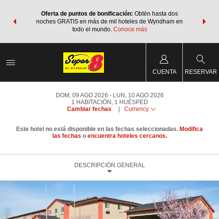
os Paquetes
Oferta de puntos de bonificación:
Obtén hasta dos
Agrupa tu 
os Wyndham
noches GRATIS en más de mil hoteles de Wyndham en
de viaje 
 MÁS
todo el mundo.
Conoce más
Rewar
CUENTA
RESERVAR
DOM, 09 AGO 2026
LUN, 10 AGO 2026
1
HABITACIÓN
,
1
HUÉSPED
Cambiar fechas
|
Currency
Este hotel no está disponible en las fechas seleccionadas.
Modifica
las fechas
o
encuentra hoteles cercanos.
DESCRIPCIÓN GENERAL