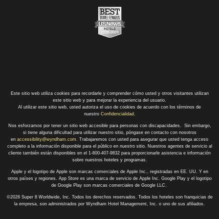
Este sitio web utiliza cookies para recordarle y comprender cómo usted y otros visitantes utilizan
este sitio web y para mejorar la experiencia del usuario.
Al utilizar este sitio web, usted autoriza el uso de cookies de acuerdo con los términos de
nuestro
Confidencialidad
.
Nos esforzamos por tener un sitio web accesible para personas con discapacidades. Sin embargo,
si tiene alguna dificultad para utilizar nuestro sitio, póngase en contacto con nosotros
en
accessibility@wyndham.com
. Trabajaremos con usted para asegurar que usted tenga acceso
completo a la información disponible para el público en nuestro sitio. Nuestros agentes de servicio al
cliente también están disponibles en el 1-800-407-9832 para proporcionarle asistencia e información
sobre nuestros hoteles y programas.
Apple y el logotipo de Apple son marcas comerciales de Apple Inc., registradas en EE. UU. Y en
otros países y regiones. App Store es una marca de servicio de Apple Inc. Google Play y el logotipo
de Google Play son marcas comerciales de Google LLC.
©2026 Super 8 Worldwide, Inc. Todos los derechos reservados. Todos los hoteles son franquicias de
la empresa, son administrados por Wyndham Hotel Management, Inc. o uno de sus afiliados.