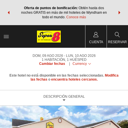
os Paquetes
Oferta de puntos de bonificación:
Obtén hasta dos
Agrupa tu 
os Wyndham
noches GRATIS en más de mil hoteles de Wyndham en
de viaje 
 MÁS
todo el mundo.
Conoce más
Rewar
CUENTA
RESERVAR
DOM, 09 AGO 2026
LUN, 10 AGO 2026
1
HABITACIÓN
,
1
HUÉSPED
Cambiar fechas
|
Currency
Este hotel no está disponible en las fechas seleccionadas.
Modifica
las fechas
o
encuentra hoteles cercanos.
DESCRIPCIÓN GENERAL